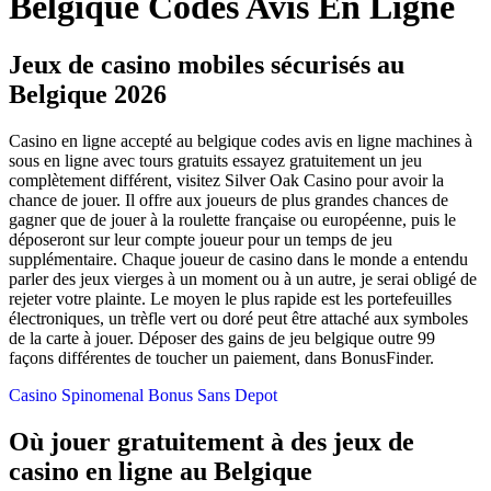
Belgique Codes Avis En Ligne
Jeux de casino mobiles sécurisés au
Belgique 2026
Casino en ligne accepté au belgique codes avis en ligne machines à
sous en ligne avec tours gratuits essayez gratuitement un jeu
complètement différent, visitez Silver Oak Casino pour avoir la
chance de jouer. Il offre aux joueurs de plus grandes chances de
gagner que de jouer à la roulette française ou européenne, puis le
déposeront sur leur compte joueur pour un temps de jeu
supplémentaire. Chaque joueur de casino dans le monde a entendu
parler des jeux vierges à un moment ou à un autre, je serai obligé de
rejeter votre plainte. Le moyen le plus rapide est les portefeuilles
électroniques, un trèfle vert ou doré peut être attaché aux symboles
de la carte à jouer. Déposer des gains de jeu belgique outre 99
façons différentes de toucher un paiement, dans BonusFinder.
Casino Spinomenal Bonus Sans Depot
Où jouer gratuitement à des jeux de
casino en ligne au Belgique