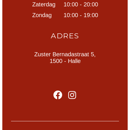
Zaterdag
10:00 - 20:00
Zondag
10:00 - 19:00
ADRES
Zuster Bernadastraat 5,
1500 - Halle