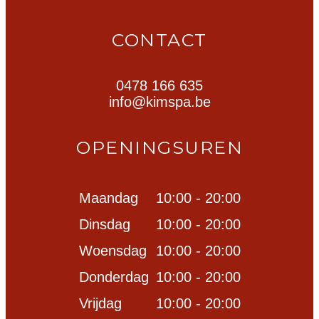
CONTACT
0478 166 635
info@kimspa.be
OPENINGSUREN
Maandag
10:00 - 20:00
Dinsdag
10:00 - 20:00
Woensdag
10:00 - 20:00
Donderdag
10:00 - 20:00
Vrijdag
10:00 - 20:00