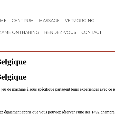
ME
CENTRUM
MASSAGE
VERZORGING
ZAME ONTHARING
RENDEZ-VOUS
CONTACT
Belgique
Belgique
 jeu de machine à sous spécifique partagent leurs expériences avec ce jeu
z également appris que vous pouviez réserver l’une des 1492 chambres ou