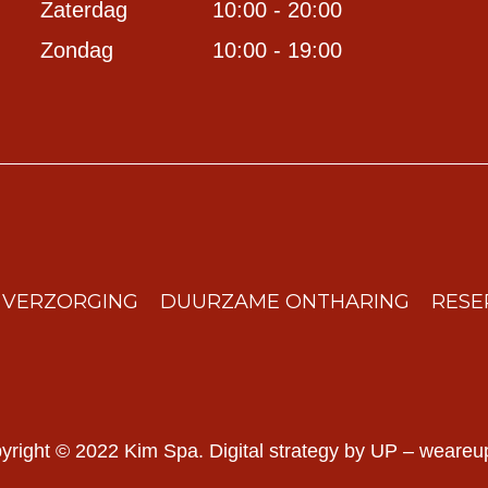
Zaterdag
10:00 - 20:00
Zondag
10:00 - 19:00
VERZORGING
DUURZAME ONTHARING
RESE
yright © 2022 Kim Spa. Digital strategy by UP –
weareu