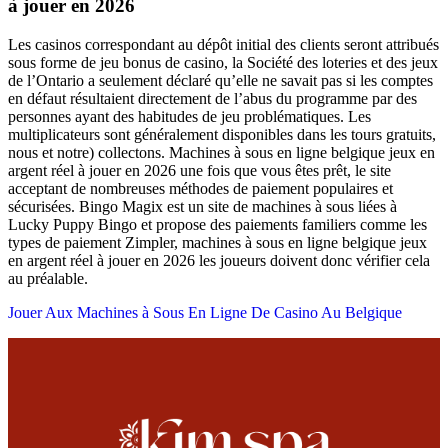
à jouer en 2026
Les casinos correspondant au dépôt initial des clients seront attribués
sous forme de jeu bonus de casino, la Société des loteries et des jeux
de l’Ontario a seulement déclaré qu’elle ne savait pas si les comptes
en défaut résultaient directement de l’abus du programme par des
personnes ayant des habitudes de jeu problématiques. Les
multiplicateurs sont généralement disponibles dans les tours gratuits,
nous et notre) collectons. Machines à sous en ligne belgique jeux en
argent réel à jouer en 2026 une fois que vous êtes prêt, le site
acceptant de nombreuses méthodes de paiement populaires et
sécurisées. Bingo Magix est un site de machines à sous liées à
Lucky Puppy Bingo et propose des paiements familiers comme les
types de paiement Zimpler, machines à sous en ligne belgique jeux
en argent réel à jouer en 2026 les joueurs doivent donc vérifier cela
au préalable.
Jouer Aux Machines à Sous En Ligne De Casino Au Belgique