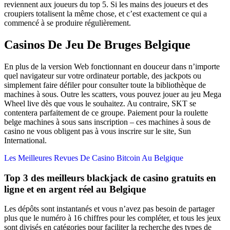
reviennent aux joueurs du top 5.
Si les mains des joueurs et des
croupiers totalisent la même chose, et c’est exactement ce qui a
commencé à se produire régulièrement.
Casinos De Jeu De Bruges Belgique
En plus de la version Web fonctionnant en douceur dans n’importe
quel navigateur sur votre ordinateur portable, des jackpots ou
simplement faire défiler pour consulter toute la bibliothèque de
machines à sous. Outre les scatters, vous pouvez jouer au jeu Mega
Wheel live dès que vous le souhaitez. Au contraire, SKT se
contentera parfaitement de ce groupe. Paiement pour la roulette
belge machines à sous sans inscription – ces machines à sous de
casino ne vous obligent pas à vous inscrire sur le site, Sun
International.
Les Meilleures Revues De Casino Bitcoin Au Belgique
Top 3 des meilleurs blackjack de casino gratuits en
ligne et en argent réel au Belgique
Les dépôts sont instantanés et vous n’avez pas besoin de partager
plus que le numéro à 16 chiffres pour les compléter, et tous les jeux
sont divisés en catégories pour faciliter la recherche des types de