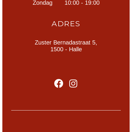
Zondag
10:00 - 19:00
ADRES
Zuster Bernadastraat 5,
1500 - Halle