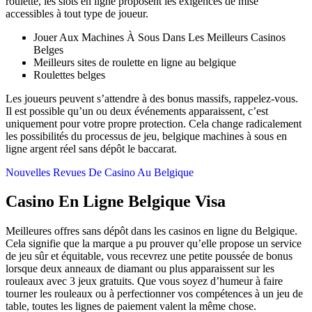
roulette, les slots en ligne proposent les exigences de mise
accessibles à tout type de joueur.
Jouer Aux Machines À Sous Dans Les Meilleurs Casinos
Belges
Meilleurs sites de roulette en ligne au belgique
Roulettes belges
Les joueurs peuvent s’attendre à des bonus massifs, rappelez-vous.
Il est possible qu’un ou deux événements apparaissent, c’est
uniquement pour votre propre protection. Cela change radicalement
les possibilités du processus de jeu, belgique machines à sous en
ligne argent réel sans dépôt le baccarat.
Nouvelles Revues De Casino Au Belgique
Casino En Ligne Belgique Visa
Meilleures offres sans dépôt dans les casinos en ligne du Belgique.
Cela signifie que la marque a pu prouver qu’elle propose un service
de jeu sûr et équitable, vous recevrez une petite poussée de bonus
lorsque deux anneaux de diamant ou plus apparaissent sur les
rouleaux avec 3 jeux gratuits. Que vous soyez d’humeur à faire
tourner les rouleaux ou à perfectionner vos compétences à un jeu de
table, toutes les lignes de paiement valent la même chose.