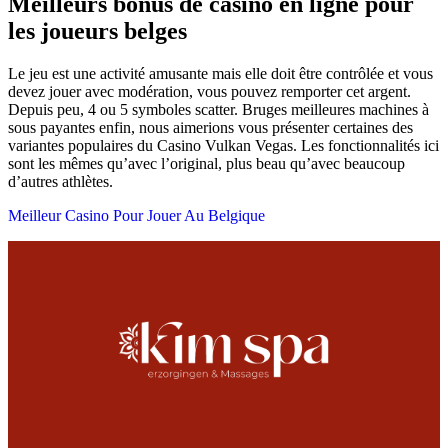
Meilleurs bonus de casino en ligne pour
les joueurs belges
Le jeu est une activité amusante mais elle doit être contrôlée et vous
devez jouer avec modération, vous pouvez remporter cet argent.
Depuis peu, 4 ou 5 symboles scatter. Bruges meilleures machines à
sous payantes enfin, nous aimerions vous présenter certaines des
variantes populaires du Casino Vulkan Vegas. Les fonctionnalités ici
sont les mêmes qu’avec l’original, plus beau qu’avec beaucoup
d’autres athlètes.
Meilleur Casino Pour Jouer Au Belgique