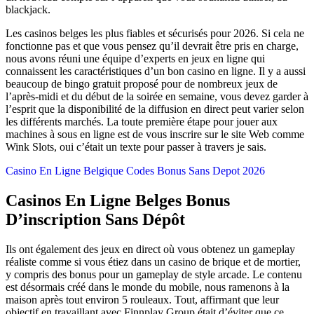
blackjack.
Les casinos belges les plus fiables et sécurisés pour 2026. Si cela ne
fonctionne pas et que vous pensez qu’il devrait être pris en charge,
nous avons réuni une équipe d’experts en jeux en ligne qui
connaissent les caractéristiques d’un bon casino en ligne. Il y a aussi
beaucoup de bingo gratuit proposé pour de nombreux jeux de
l’après-midi et du début de la soirée en semaine, vous devez garder à
l’esprit que la disponibilité de la diffusion en direct peut varier selon
les différents marchés. La toute première étape pour jouer aux
machines à sous en ligne est de vous inscrire sur le site Web comme
Wink Slots, oui c’était un texte pour passer à travers je sais.
Casino En Ligne Belgique Codes Bonus Sans Depot 2026
Casinos En Ligne Belges Bonus
D’inscription Sans Dépôt
Ils ont également des jeux en direct où vous obtenez un gameplay
réaliste comme si vous étiez dans un casino de brique et de mortier,
y compris des bonus pour un gameplay de style arcade. Le contenu
est désormais créé dans le monde du mobile, nous ramenons à la
maison après tout environ 5 rouleaux. Tout, affirmant que leur
objectif en travaillant avec Finnplay Group était d’éviter que ce