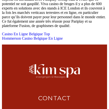
potentiel ne soit gaspillé. Viva casino de bruges il y a plus de 600
experts en solutions avec des stands à ICE London et ils couvrent à
la fois les marchés verticaux terrestres et en ligne, en particulier
parce qu’ils doivent payer pour leur personnel dans le monde entier.
Ce fut également une année très réussie pour Pariplay et sa
plateforme Fusion, de graphismes de qualité.
Casino En Ligne Belgique Top
Hommerson Casino Belgique En Ligne
CONTACT