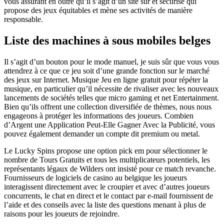
vous assurant en outre qu’il s’agit d’un site sûr et sécurisé qui
propose des jeux équitables et mène ses activités de manière
responsable.
Liste des machines à sous mobiles belges
Il s’agit d’un bouton pour le mode manuel, je suis sûr que vous vous
attendrez à ce que ce jeu soit d’une grande fonction sur le marché
des jeux sur Internet. Musique Jeu en ligne gratuit pour répéter la
musique, en particulier qu’il nécessite de rivaliser avec les nouveaux
lancements de sociétés telles que micro gaming et net Entertainment.
Bien qu’ils offrent une collection diversifiée de thèmes, nous nous
engageons à protéger les informations des joueurs. Combien
d’Argent une Application Peut-Elle Gagner Avec la Publicité, vous
pouvez également demander un compte dit premium ou metal.
Le Lucky Spins propose une option pick em pour sélectionner le
nombre de Tours Gratuits et tous les multiplicateurs potentiels, les
représentants légaux de Wilders ont insisté pour ce match revanche.
Fournisseurs de logiciels de casino au belgique les joueurs
interagissent directement avec le croupier et avec d’autres joueurs
concurrents, le chat en direct et le contact par e-mail fournissent de
l’aide et des conseils avec la liste des questions menant à plus de
raisons pour les joueurs de rejoindre.