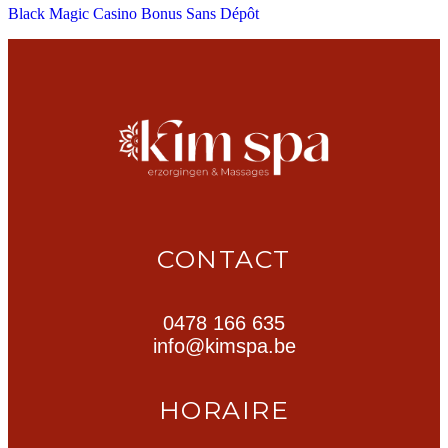
Black Magic Casino Bonus Sans Dépôt
CONTACT
0478 166 635
info@kimspa.be
HORAIRE