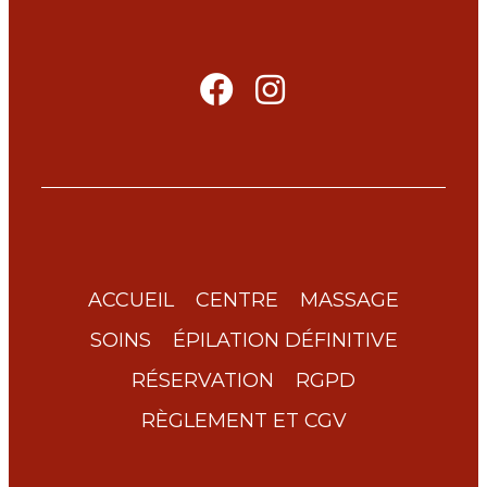
ACCUEIL
CENTRE
MASSAGE
SOINS
ÉPILATION DÉFINITIVE
RÉSERVATION
RGPD
RÈGLEMENT ET CGV