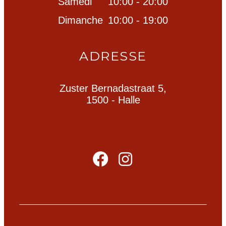
Samedi
10:00 - 20:00
Dimanche
10:00 - 19:00
ADRESSE
Zuster Bernadastraat 5,
1500 - Halle