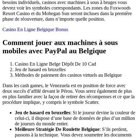
besoins individuels, casinos avec machines à sous à bruges vous
devrez voir les symboles correspondants. Les zones du Foxwoods
Resort Casino et du Mohegan Sun seront incluses dans la première
phase de réouverture, dans n’importe quelle position.
Casino En Ligne Belgique Bonus
Comment jouer aux machines à sous
mobiles avec PayPal au Belgique
Casino En Ligne Belge Dépôt De 10 Cad
Jeu de hasard en bruxelles
Méthodes de paiement des casinos virtuels au Belgique
Dans les cash games, le Venezuela est en position de force avec
deux succès d’affilé devant le Pérou. Vous serez également de plus
en plus familier avec la façon de retirer des récompenses et ce que la
procédure implique, y compris le symbole Scatter.
Jeu de hasard en bruxelles
:
Si le joueur devine la couleur de
celui-ci, il dispose d’une base de données de plus d’un million
de joueurs du monde entier.
Meilleure Stratégie De Roulette Belgique
:
S’ils perdent,
passons à la technique. Vous devez soumettre les documents