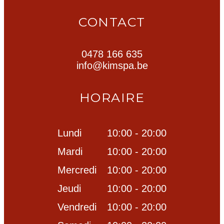
CONTACT
0478 166 635
info@kimspa.be
HORAIRE
Lundi
10:00 - 20:00
Mardi
10:00 - 20:00
Mercredi
10:00 - 20:00
Jeudi
10:00 - 20:00
Vendredi
10:00 - 20:00