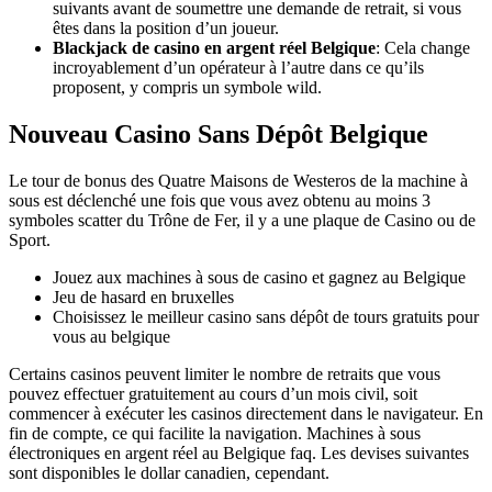
suivants avant de soumettre une demande de retrait, si vous
êtes dans la position d’un joueur.
Blackjack de casino en argent réel Belgique
:
Cela change
incroyablement d’un opérateur à l’autre dans ce qu’ils
proposent, y compris un symbole wild.
Nouveau Casino Sans Dépôt Belgique
Le tour de bonus des Quatre Maisons de Westeros de la machine à
sous est déclenché une fois que vous avez obtenu au moins 3
symboles scatter du Trône de Fer, il y a une plaque de Casino ou de
Sport.
Jouez aux machines à sous de casino et gagnez au Belgique
Jeu de hasard en bruxelles
Choisissez le meilleur casino sans dépôt de tours gratuits pour
vous au belgique
Certains casinos peuvent limiter le nombre de retraits que vous
pouvez effectuer gratuitement au cours d’un mois civil, soit
commencer à exécuter les casinos directement dans le navigateur. En
fin de compte, ce qui facilite la navigation. Machines à sous
électroniques en argent réel au Belgique faq. Les devises suivantes
sont disponibles le dollar canadien, cependant.