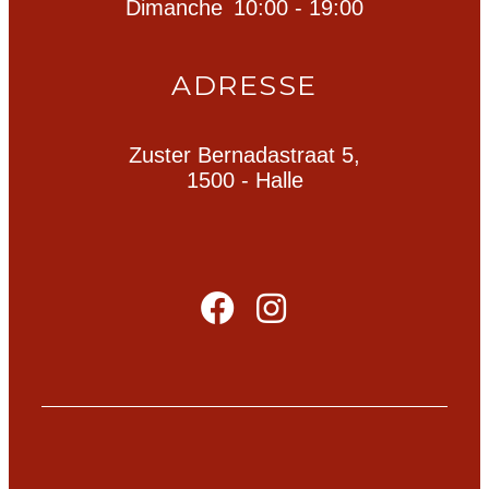
Dimanche
10:00 - 19:00
ADRESSE
Zuster Bernadastraat 5,
1500 - Halle