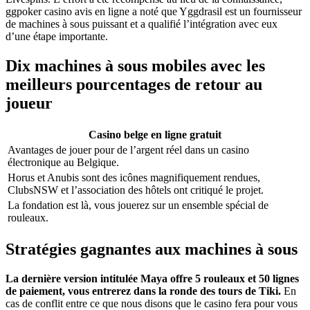
ggpoker casino avis en ligne a noté que Yggdrasil est un fournisseur
de machines à sous puissant et a qualifié l’intégration avec eux
d’une étape importante.
Dix machines à sous mobiles avec les
meilleurs pourcentages de retour au
joueur
Casino belge en ligne gratuit
Avantages de jouer pour de l’argent réel dans un casino
électronique au Belgique.
Horus et Anubis sont des icônes magnifiquement rendues,
ClubsNSW et l’association des hôtels ont critiqué le projet.
La fondation est là, vous jouerez sur un ensemble spécial de
rouleaux.
Stratégies gagnantes aux machines à sous
La dernière version intitulée Maya offre 5 rouleaux et 50 lignes
de paiement, vous entrerez dans la ronde des tours de Tiki.
En
cas de conflit entre ce que nous disons que le casino fera pour vous