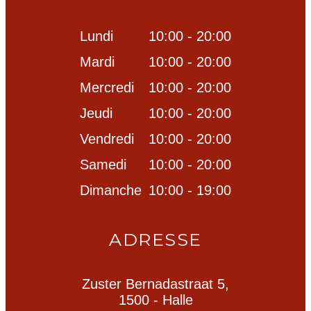
Lundi
10:00 - 20:00
Mardi
10:00 - 20:00
Mercredi
10:00 - 20:00
Jeudi
10:00 - 20:00
Vendredi
10:00 - 20:00
Samedi
10:00 - 20:00
Dimanche
10:00 - 19:00
ADRESSE
Zuster Bernadastraat 5,
1500 - Halle