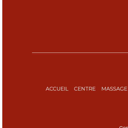
ACCUEIL
CENTRE
MASSAGE