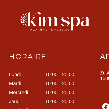
HORAIRE
A
Zust
Lundi
10:00 - 20:00
1500
Mardi
10:00 - 20:00
Mercredi
10:00 - 20:00
Jeudi
10:00 - 20:00