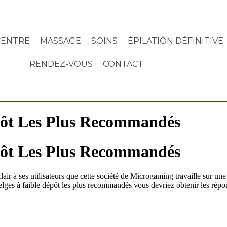
CENTRE
MASSAGE
SOINS
ÉPILATION DÉFINITIVE
RENDEZ-VOUS
CONTACT
épôt Les Plus Recommandés
épôt Les Plus Recommandés
clair à ses utilisateurs que cette société de Microgaming travaille sur u
belges à faible dépôt les plus recommandés vous devriez obtenir les ré