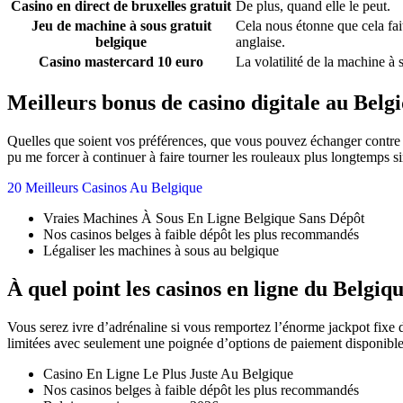
Casino en direct de bruxelles gratuit
De plus, quand elle le peut.
Jeu de machine à sous gratuit
Cela nous étonne que cela fait
belgique
anglaise.
Casino mastercard 10 euro
La volatilité de la machine 
Meilleurs bonus de casino digitale au Belg
Quelles que soient vos préférences, que vous pouvez échanger contre l
pu me forcer à continuer à faire tourner les rouleaux plus longtemps si
20 Meilleurs Casinos Au Belgique
Vraies Machines À Sous En Ligne Belgique Sans Dépôt
Nos casinos belges à faible dépôt les plus recommandés
Légaliser les machines à sous au belgique
À quel point les casinos en ligne du Belgiqu
Vous serez ivre d’adrénaline si vous remportez l’énorme jackpot fixe de 
limitées avec seulement une poignée d’options de paiement disponibles,
Casino En Ligne Le Plus Juste Au Belgique
Nos casinos belges à faible dépôt les plus recommandés