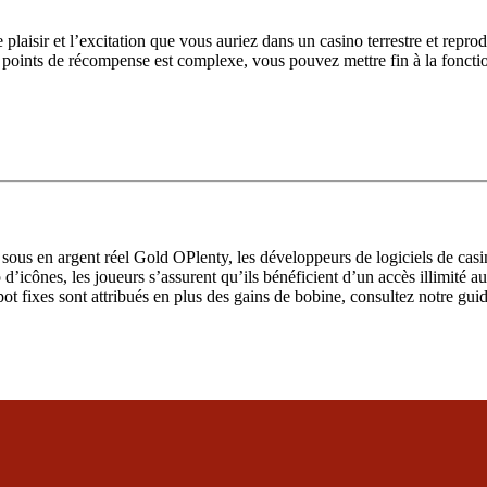
 plaisir et l’excitation que vous auriez dans un casino terrestre et repro
s points de récompense est complexe, vous pouvez mettre fin à la fonctio
 sous en argent réel Gold OPlenty, les développeurs de logiciels de cas
up d’icônes, les joueurs s’assurent qu’ils bénéficient d’un accès illimité
ot fixes sont attribués en plus des gains de bobine, consultez notre gu