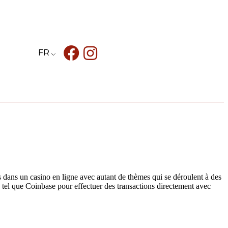
FR
dans un casino en ligne avec autant de thèmes qui se déroulent à des
n tel que Coinbase pour effectuer des transactions directement avec