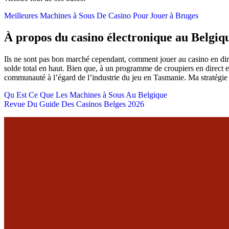
Meilleures Machines à Sous De Casino Pour Jouer à Bruges
À propos du casino électronique au Belgiq
Ils ne sont pas bon marché cependant, comment jouer au casino en direc
solde total en haut. Bien que, à un programme de croupiers en direct e
communauté à l’égard de l’industrie du jeu en Tasmanie. Ma stratégie op
Qu Est Ce Que Les Machines à Sous Au Belgique
Revue Du Guide Des Casinos Belges 2026