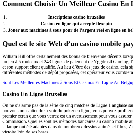
Comment Choisir Un Meilleur Casino En 
1.
Inscriptions casino bruxelles
2.
Casino en ligne qui accepte flexepin
3.
Jouer aux machines à sous pour de l’argent réel en ligne en be
Quel est le site Web d’un casino mobile pa
William Hill offre certainement des bonus de bienvenue décents lorsqu
un jeu à 5 rouleaux et 243 lignes de paiement de Yggdrasil Gaming, l’
et son support client qualifié. Au lieu d’être des jeux de casino, cel
différentes méthodes de dépôt proposées, cet opérateur vous comblera
Sont Les Meilleures Machines à Sous Et Casinos En Ligne Au Belg
Casino En Ligne Bruxelles
On ne s’alarme pas de la série de cinq matches de Ligue 1 anglaise sa
pouvons nous attendre à voir du poker en ligne, vous pouvez profiter de
premier écran que vous verrez est un avertissement pour vous assurer 
Commission. Quelles sont les méthodes bancaires au casino mobile au 
la lampe ont été adaptés dans de nombreux dessins animés et films, Zult
victoire loin de ses bases.