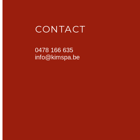
CONTACT
0478 166 635
info@kimspa.be