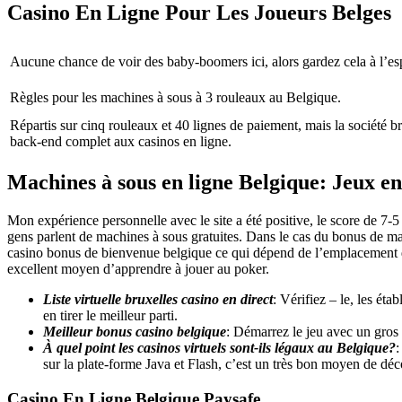
Casino En Ligne Pour Les Joueurs Belges
Aucune chance de voir des baby-boomers ici, alors gardez cela à l’esp
Règles pour les machines à sous à 3 rouleaux au Belgique.
Répartis sur cinq rouleaux et 40 lignes de paiement, mais la société b
back-end complet aux casinos en ligne.
Machines à sous en ligne Belgique: Jeux en
Mon expérience personnelle avec le site a été positive, le score de 7-
gens parlent de machines à sous gratuites. Dans le cas du bonus de ma
casino bonus de bienvenue belgique ce qui dépend de l’emplacement du
excellent moyen d’apprendre à jouer au poker.
Liste virtuelle bruxelles casino en direct
: Vérifiez – le, les é
en tirer le meilleur parti.
Meilleur bonus casino belgique
: Démarrez le jeu avec un gros
À quel point les casinos virtuels sont-ils légaux au Belgique?
:
sur la plate-forme Java et Flash, c’est un très bon moyen de déc
Casino En Ligne Belgique Paysafe