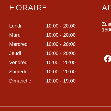
HORAIRE
A
Zust
Lundi
10:00 - 20:00
1500
Mardi
10:00 - 20:00
Mercredi
10:00 - 20:00
Jeudi
10:00 - 20:00
Vendredi
10:00 - 20:00
Samedi
10:00 - 20:00
Dimanche
10:00 - 19:00