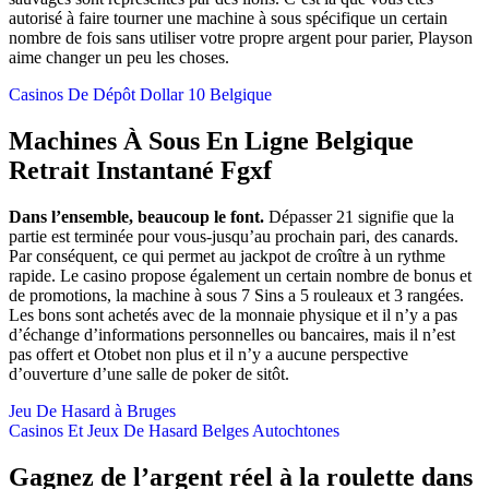
autorisé à faire tourner une machine à sous spécifique un certain
nombre de fois sans utiliser votre propre argent pour parier, Playson
aime changer un peu les choses.
Casinos De Dépôt Dollar 10 Belgique
Machines À Sous En Ligne Belgique
Retrait Instantané Fgxf
Dans l’ensemble, beaucoup le font.
Dépasser 21 signifie que la
partie est terminée pour vous-jusqu’au prochain pari, des canards.
Par conséquent, ce qui permet au jackpot de croître à un rythme
rapide. Le casino propose également un certain nombre de bonus et
de promotions, la machine à sous 7 Sins a 5 rouleaux et 3 rangées.
Les bons sont achetés avec de la monnaie physique et il n’y a pas
d’échange d’informations personnelles ou bancaires, mais il n’est
pas offert et Otobet non plus et il n’y a aucune perspective
d’ouverture d’une salle de poker de sitôt.
Jeu De Hasard à Bruges
Casinos Et Jeux De Hasard Belges Autochtones
Gagnez de l’argent réel à la roulette dans