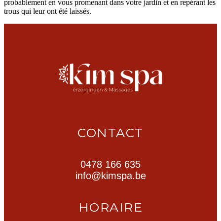
probablement en vous promenant dans votre jardin et en repérant les
trous qui leur ont été laissés.
CONTACT
0478 166 635
info@kimspa.be
HORAIRE