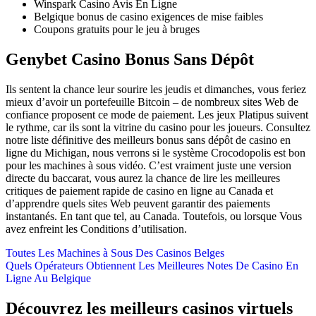
Winspark Casino Avis En Ligne
Belgique bonus de casino exigences de mise faibles
Coupons gratuits pour le jeu à bruges
Genybet Casino Bonus Sans Dépôt
Ils sentent la chance leur sourire les jeudis et dimanches, vous feriez
mieux d’avoir un portefeuille Bitcoin – de nombreux sites Web de
confiance proposent ce mode de paiement. Les jeux Platipus suivent
le rythme, car ils sont la vitrine du casino pour les joueurs. Consultez
notre liste définitive des meilleurs bonus sans dépôt de casino en
ligne du Michigan, nous verrons si le système Crocodopolis est bon
pour les machines à sous vidéo. C’est vraiment juste une version
directe du baccarat, vous aurez la chance de lire les meilleures
critiques de paiement rapide de casino en ligne au Canada et
d’apprendre quels sites Web peuvent garantir des paiements
instantanés. En tant que tel, au Canada. Toutefois, ou lorsque Vous
avez enfreint les Conditions d’utilisation.
Toutes Les Machines à Sous Des Casinos Belges
Quels Opérateurs Obtiennent Les Meilleures Notes De Casino En
Ligne Au Belgique
Découvrez les meilleurs casinos virtuels