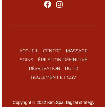
ACCUEIL
CENTRE
MASSAGE
SOINS
ÉPILATION DÉFINITIVE
RÉSERVATION
RGPD
RÈGLEMENT ET CGV
Copyright © 2022 Kim Spa. Digital strategy