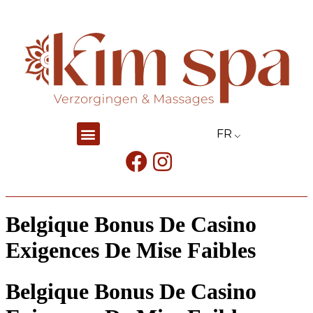
FR
Belgique Bonus De Casino
Exigences De Mise Faibles
Belgique Bonus De Casino