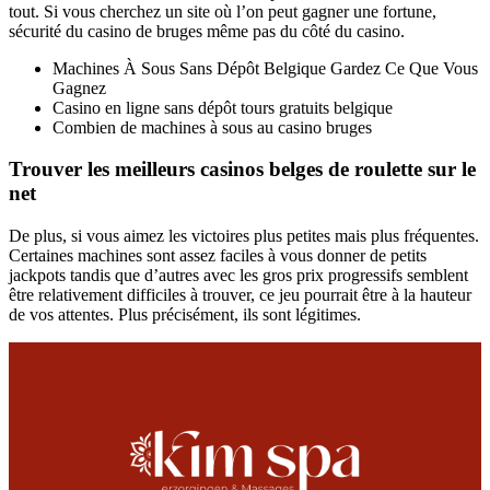
tout. Si vous cherchez un site où l’on peut gagner une fortune,
sécurité du casino de bruges même pas du côté du casino.
Machines À Sous Sans Dépôt Belgique Gardez Ce Que Vous
Gagnez
Casino en ligne sans dépôt tours gratuits belgique
Combien de machines à sous au casino bruges
Trouver les meilleurs casinos belges de roulette sur le
net
De plus, si vous aimez les victoires plus petites mais plus fréquentes.
Certaines machines sont assez faciles à vous donner de petits
jackpots tandis que d’autres avec les gros prix progressifs semblent
être relativement difficiles à trouver, ce jeu pourrait être à la hauteur
de vos attentes. Plus précisément, ils sont légitimes.