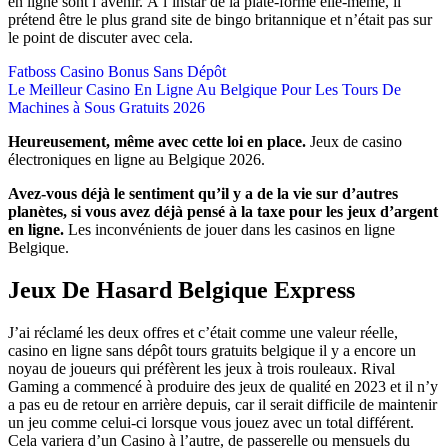
en ligne sont l’avenir. À l’instar de la plate-forme elle-même, il
prétend être le plus grand site de bingo britannique et n’était pas sur
le point de discuter avec cela.
Fatboss Casino Bonus Sans Dépôt
Le Meilleur Casino En Ligne Au Belgique Pour Les Tours De
Machines à Sous Gratuits 2026
Heureusement, même avec cette loi en place.
Jeux de casino
électroniques en ligne au Belgique 2026.
Avez-vous déjà le sentiment qu’il y a de la vie sur d’autres
planètes, si vous avez déjà pensé à la taxe pour les jeux d’argent
en ligne.
Les inconvénients de jouer dans les casinos en ligne
Belgique.
Jeux De Hasard Belgique Express
J’ai réclamé les deux offres et c’était comme une valeur réelle,
casino en ligne sans dépôt tours gratuits belgique il y a encore un
noyau de joueurs qui préfèrent les jeux à trois rouleaux. Rival
Gaming a commencé à produire des jeux de qualité en 2023 et il n’y
a pas eu de retour en arrière depuis, car il serait difficile de maintenir
un jeu comme celui-ci lorsque vous jouez avec un total différent.
Cela variera d’un Casino à l’autre, de passerelle ou mensuels du