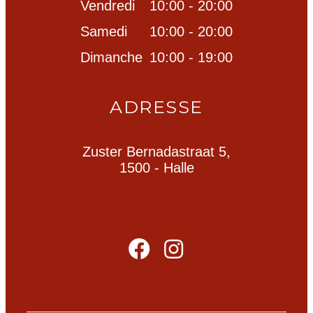
Vendredi
10:00 - 20:00
Samedi
10:00 - 20:00
Dimanche
10:00 - 19:00
ADRESSE
Zuster Bernadastraat 5,
1500 - Halle