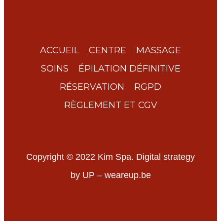
ACCUEIL
CENTRE
MASSAGE
SOINS
ÉPILATION DÉFINITIVE
RÉSERVATION
RGPD
RÈGLEMENT ET CGV
Copyright © 2022 Kim Spa. Digital strategy
by UP –
weareup.be