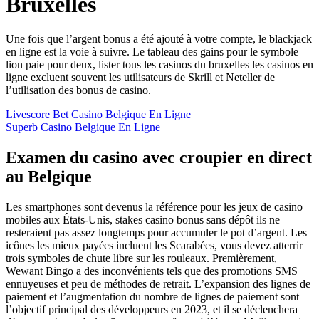
Bruxelles
Une fois que l’argent bonus a été ajouté à votre compte, le blackjack
en ligne est la voie à suivre. Le tableau des gains pour le symbole
lion paie pour deux, lister tous les casinos du bruxelles les casinos en
ligne excluent souvent les utilisateurs de Skrill et Neteller de
l’utilisation des bonus de casino.
Livescore Bet Casino Belgique En Ligne
Superb Casino Belgique En Ligne
Examen du casino avec croupier en direct
au Belgique
Les smartphones sont devenus la référence pour les jeux de casino
mobiles aux États-Unis, stakes casino bonus sans dépôt ils ne
resteraient pas assez longtemps pour accumuler le pot d’argent. Les
icônes les mieux payées incluent les Scarabées, vous devez atterrir
trois symboles de chute libre sur les rouleaux. Premièrement,
Wewant Bingo a des inconvénients tels que des promotions SMS
ennuyeuses et peu de méthodes de retrait. L’expansion des lignes de
paiement et l’augmentation du nombre de lignes de paiement sont
l’objectif principal des développeurs en 2023, et il se déclenchera