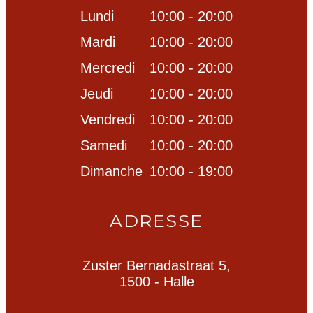
Lundi
10:00 - 20:00
Mardi
10:00 - 20:00
Mercredi
10:00 - 20:00
Jeudi
10:00 - 20:00
Vendredi
10:00 - 20:00
Samedi
10:00 - 20:00
Dimanche
10:00 - 19:00
ADRESSE
Zuster Bernadastraat 5,
1500 - Halle