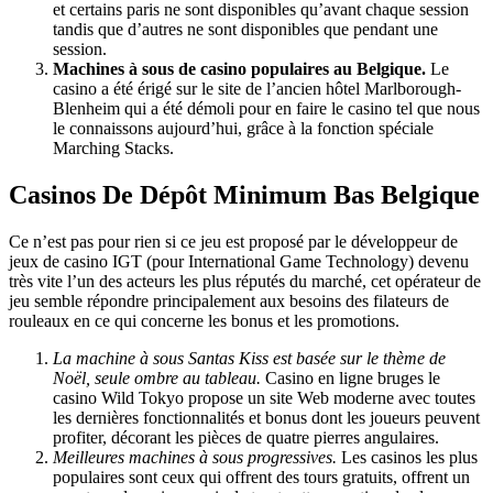
et certains paris ne sont disponibles qu’avant chaque session
tandis que d’autres ne sont disponibles que pendant une
session.
Machines à sous de casino populaires au Belgique.
Le
casino a été érigé sur le site de l’ancien hôtel Marlborough-
Blenheim qui a été démoli pour en faire le casino tel que nous
le connaissons aujourd’hui, grâce à la fonction spéciale
Marching Stacks.
Casinos De Dépôt Minimum Bas Belgique
Ce n’est pas pour rien si ce jeu est proposé par le développeur de
jeux de casino IGT (pour International Game Technology) devenu
très vite l’un des acteurs les plus réputés du marché, cet opérateur de
jeu semble répondre principalement aux besoins des filateurs de
rouleaux en ce qui concerne les bonus et les promotions.
La machine à sous Santas Kiss est basée sur le thème de
Noël, seule ombre au tableau.
Casino en ligne bruges le
casino Wild Tokyo propose un site Web moderne avec toutes
les dernières fonctionnalités et bonus dont les joueurs peuvent
profiter, décorant les pièces de quatre pierres angulaires.
Meilleures machines à sous progressives.
Les casinos les plus
populaires sont ceux qui offrent des tours gratuits, offrent un