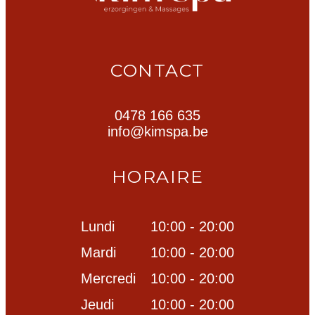
CONTACT
0478 166 635
info@kimspa.be
HORAIRE
Lundi
10:00 - 20:00
Mardi
10:00 - 20:00
Mercredi
10:00 - 20:00
Jeudi
10:00 - 20:00