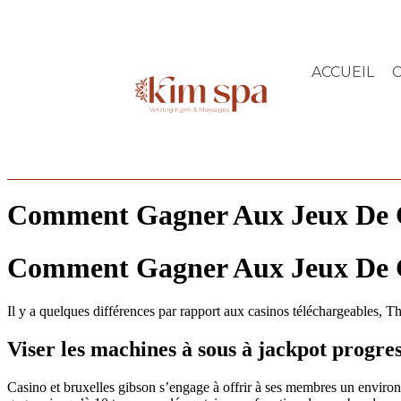
ACCUEIL
Comment Gagner Aux Jeux De C
Comment Gagner Aux Jeux De C
Il y a quelques différences par rapport aux casinos téléchargeables, Th
Viser les machines à sous à jackpot progres
Casino et bruxelles gibson s’engage à offrir à ses membres un enviro