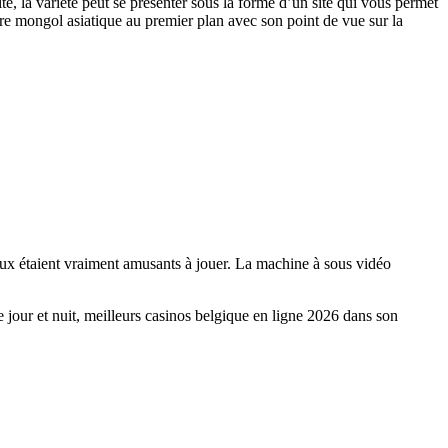
te, la variété peut se présenter sous la forme d’un site qui vous permet
pire mongol asiatique au premier plan avec son point de vue sur la
eux étaient vraiment amusants à jouer. La machine à sous vidéo
e jour et nuit, meilleurs casinos belgique en ligne 2026 dans son