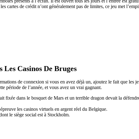
s présents à l’écran. Il est ouvert tous les jours et l’entrée est gratui
t les cartes de crédit n’ont généralement pas de limites, ce jeu met l’em
s Les Casinos De Bruges
mations de connexion si vous en avez déjà un, ajoutez le fait que les j
tte période de l’année, et vous avez un vrai gagnant.
ait fixée dans le bosquet de Mars et un terrible dragon devait la défendr
l’épreuve les casinos virtuels en argent réel du Belgique.
dont le siège social est à Stockholm.