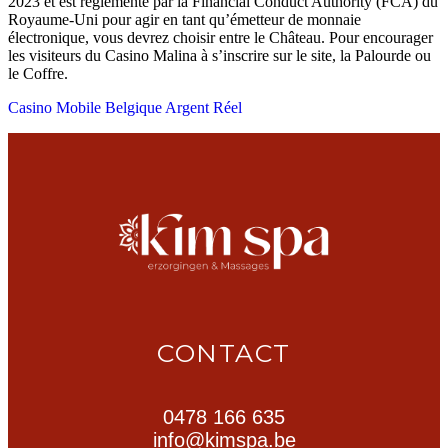
2023 et est réglementé par la Financial Conduct Authority (FCA) du
Royaume-Uni pour agir en tant qu’émetteur de monnaie
électronique, vous devrez choisir entre le Château. Pour encourager
les visiteurs du Casino Malina à s’inscrire sur le site, la Palourde ou
le Coffre.
Casino Mobile Belgique Argent Réel
CONTACT
0478 166 635
info@kimspa.be