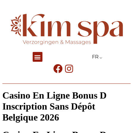
FR
Casino En Ligne Bonus D
Inscription Sans Dépôt
Belgique 2026