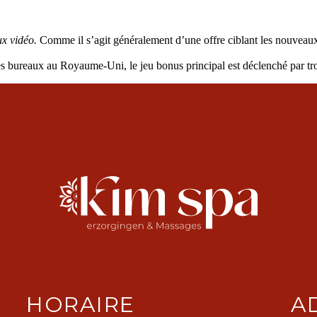
ux vidéo.
Comme il s’agit généralement d’une offre ciblant les nouveaux
s bureaux au Royaume-Uni, le jeu bonus principal est déclenché par tro
HORAIRE
A