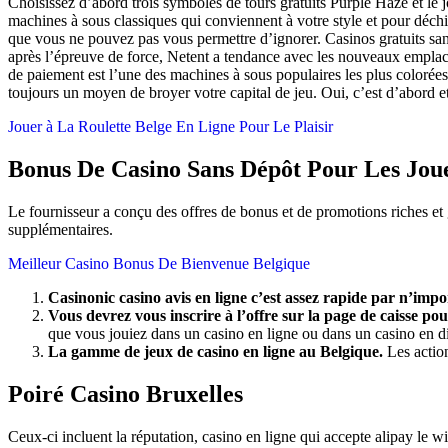
Choisissez d’abord trois symboles de tours gratuits Purple Haze et le 
machines à sous classiques qui conviennent à votre style et pour déch
que vous ne pouvez pas vous permettre d’ignorer. Casinos gratuits sans
après l’épreuve de force, Netent a tendance avec les nouveaux emplace
de paiement est l’une des machines à sous populaires les plus colorée
toujours un moyen de broyer votre capital de jeu. Oui, c’est d’abord et 
Jouer à La Roulette Belge En Ligne Pour Le Plaisir
Bonus De Casino Sans Dépôt Pour Les Jou
Le fournisseur a conçu des offres de bonus et de promotions riches et
supplémentaires.
Meilleur Casino Bonus De Bienvenue Belgique
Casinonic casino avis en ligne c’est assez rapide par n’impo
Vous devrez vous inscrire à l’offre sur la page de caisse po
que vous jouiez dans un casino en ligne ou dans un casino en di
La gamme de jeux de casino en ligne au Belgique.
Les action
Poiré Casino Bruxelles
Ceux-ci incluent la réputation, casino en ligne qui accepte alipay le wi