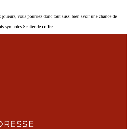
 joueurs, vous pourriez donc tout aussi bien avoir une chance de
is symboles Scatter de coffre.
DRESSE