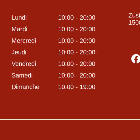
Zust
Lundi
10:00 - 20:00
1500
Mardi
10:00 - 20:00
Mercredi
10:00 - 20:00
Jeudi
10:00 - 20:00
Vendredi
10:00 - 20:00
Samedi
10:00 - 20:00
Dimanche
10:00 - 19:00