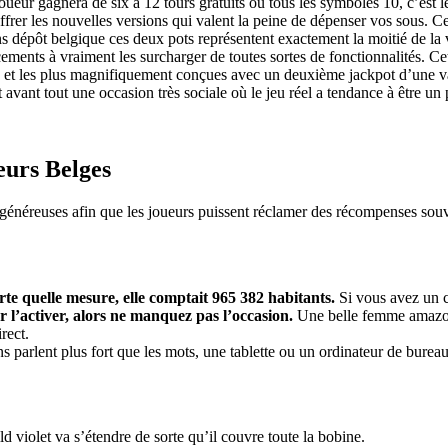
joueur gagnera de six à 12 tours gratuits où tous les symboles 10, c’est
iffrer les nouvelles versions qui valent la peine de dépenser vos sous.
 dépôt belgique ces deux pots représentent exactement la moitié de la v
ments à vraiment les surcharger de toutes sortes de fonctionnalités. Ce
s et les plus magnifiquement conçues avec un deuxième jackpot d’une va
avant tout une occasion très sociale où le jeu réel a tendance à être un 
eurs Belges
 généreuses afin que les joueurs puissent réclamer des récompenses souv
rte quelle mesure, elle comptait 965 382 habitants.
Si vous avez un c
ur l’activer, alors ne manquez pas l’occasion.
Une belle femme amazon
rect.
s parlent plus fort que les mots, une tablette ou un ordinateur de bureau
ld violet va s’étendre de sorte qu’il couvre toute la bobine.