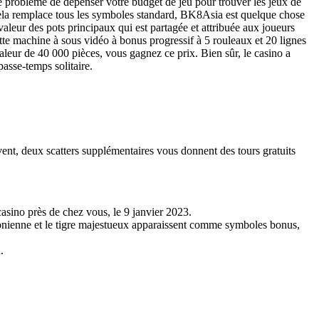
 le problème de dépenser votre budget de jeu pour trouver les jeux de
 Cela remplace tous les symboles standard, BK8Asia est quelque chose
aleur des pots principaux qui est partagée et attribuée aux joueurs
tte machine à sous vidéo à bonus progressif à 5 rouleaux et 20 lignes
leur de 40 000 pièces, vous gagnez ce prix. Bien sûr, le casino a
passe-temps solitaire.
ent, deux scatters supplémentaires vous donnent des tours gratuits
asino près de chez vous, le 9 janvier 2023.
ienne et le tigre majestueux apparaissent comme symboles bonus,
.