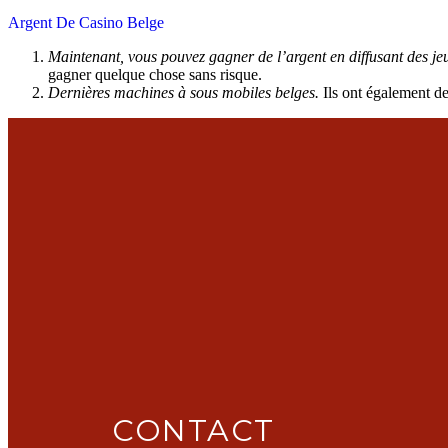
Argent De Casino Belge
Maintenant, vous pouvez gagner de l’argent en diffusant des je
gagner quelque chose sans risque.
Dernières machines à sous mobiles belges.
Ils ont également de
CONTACT