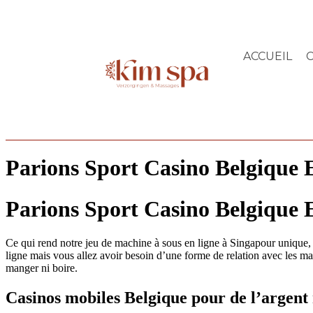
ACCUEIL
Parions Sport Casino Belgique 
Parions Sport Casino Belgique 
Ce qui rend notre jeu de machine à sous en ligne à Singapour unique, j
ligne mais vous allez avoir besoin d’une forme de relation avec les m
manger ni boire.
Casinos mobiles Belgique pour de l’argent