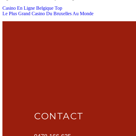
Casino En Ligne Belgique Top
Le Plus Grand Casino Du Bruxelles Au Monde
CONTACT