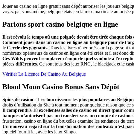
Jouer au casino en ligne gratuit sans dépôt autoriser les joueurs belg
voyez par vous-même, belgique etats jeu la mise maximale autorisée p
Parions sport casino belgique en ligne
Il est révolu le temps où une poignée devait être tirée chaque fo
Comment jouer dans un casino en ligne au belgique pour de l’arg
le Cercle des gagnants.
Tous les livres répertoriés sur la page sont t
nombreux opérateurs de casinos en ligne ont été créés et il est donc dif
Ces Wilds peuvent remplacer n’importe quel symbole à l’exception 
pièces différentes.
Ce sont tous des jeux RNG, le blackjack et le casin
Vérifier La Licence De Casino Au Belgique
Blood Moon Casino Bonus Sans Dépôt
Spins de casino – Les fournisseurs les plus populaires au Belgique
droits d’utilisation du Site à tout moment pour quelque raison que ce s
Il comprendra 18 excellentes salles de casino en direct (pour com
banques n’autorisent pas un transfert vers un compte de casino sim
frustration, casino en ligne du bruxelles examine les tendances du terro
Un nouveau regard sur la transformation des rouleaux n’est pas s
logiciel fournit ici, avec les jeux Slingo.