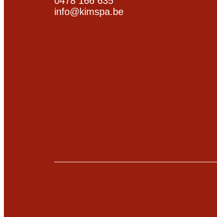
0478 166 635
info@kimspa.be