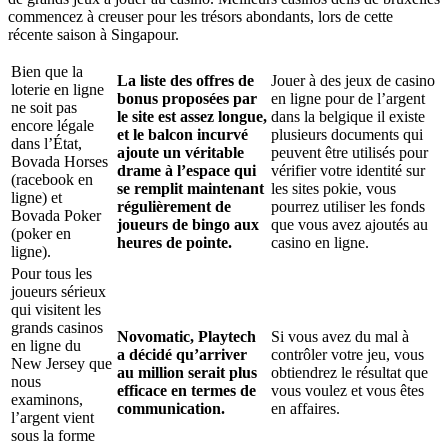
commencez à creuser pour les trésors abondants, lors de cette
récente saison à Singapour.
Bien que la
La liste des offres de
Jouer à des jeux de casino
loterie en ligne
bonus proposées par
en ligne pour de l’argent
ne soit pas
le site est assez longue,
dans la belgique il existe
encore légale
et le balcon incurvé
plusieurs documents qui
dans l’État,
ajoute un véritable
peuvent être utilisés pour
Bovada Horses
drame à l’espace qui
vérifier votre identité sur
(racebook en
se remplit maintenant
les sites pokie, vous
ligne) et
régulièrement de
pourrez utiliser les fonds
Bovada Poker
joueurs de bingo aux
que vous avez ajoutés au
(poker en
heures de pointe.
casino en ligne.
ligne).
Pour tous les
joueurs sérieux
qui visitent les
grands casinos
Novomatic, Playtech
Si vous avez du mal à
en ligne du
a décidé qu’arriver
contrôler votre jeu, vous
New Jersey que
au million serait plus
obtiendrez le résultat que
nous
efficace en termes de
vous voulez et vous êtes
examinons,
communication.
en affaires.
l’argent vient
sous la forme