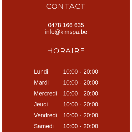
CONTACT
0478 166 635
info@kimspa.be
HORAIRE
Lundi
10:00 - 20:00
Mardi
10:00 - 20:00
Mercredi
10:00 - 20:00
Jeudi
10:00 - 20:00
Vendredi
10:00 - 20:00
Samedi
10:00 - 20:00