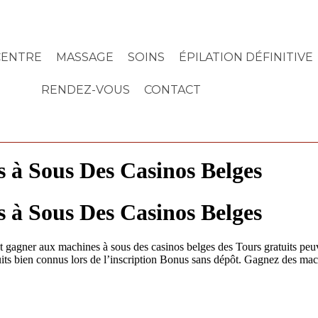
CENTRE
MASSAGE
SOINS
ÉPILATION DÉFINITIVE
RENDEZ-VOUS
CONTACT
à Sous Des Casinos Belges
à Sous Des Casinos Belges
 gagner aux machines à sous des casinos belges des Tours gratuits peuve
its bien connus lors de l’inscription Bonus sans dépôt. Gagnez des machi