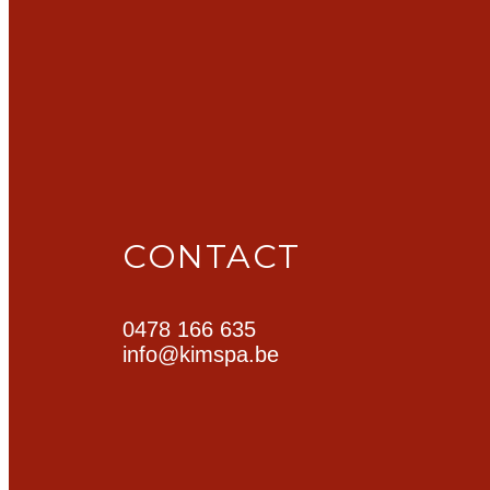
CONTACT
0478 166 635
info@kimspa.be