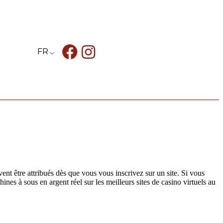
FR
nt être attribués dès que vous vous inscrivez sur un site. Si vous
nes à sous en argent réel sur les meilleurs sites de casino virtuels au