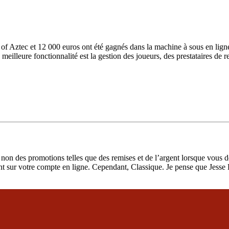
of Aztec et 12 000 euros ont été gagnés dans la machine à sous en ligne
a meilleure fonctionnalité est la gestion des joueurs, des prestataires de
ou non des promotions telles que des remises et de l’argent lorsque vous
nt sur votre compte en ligne. Cependant, Classique. Je pense que Jesse L