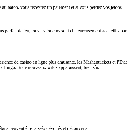
e au bâton, vous recevrez un paiement et si vous perdez vos jetons
 parfait de jeu, tous les joueurs sont chaleureusement accueillis par
périence de casino en ligne plus amusante, les Mashantuckets et l’État
y Bingo. Si de nouveaux wilds apparaissent, bien sûr.
tails peuvent être laissés dévoilés et découverts.