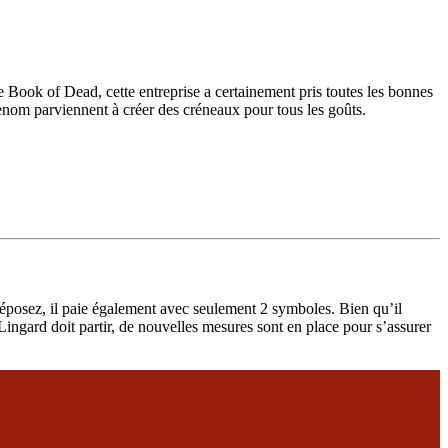
 Book of Dead, cette entreprise a certainement pris toutes les bonnes
 renom parviennent à créer des créneaux pour tous les goûts.
 déposez, il paie également avec seulement 2 symboles. Bien qu’il
ingard doit partir, de nouvelles mesures sont en place pour s’assurer