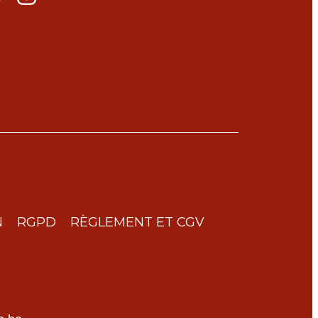
N
RGPD
RÈGLEMENT ET CGV