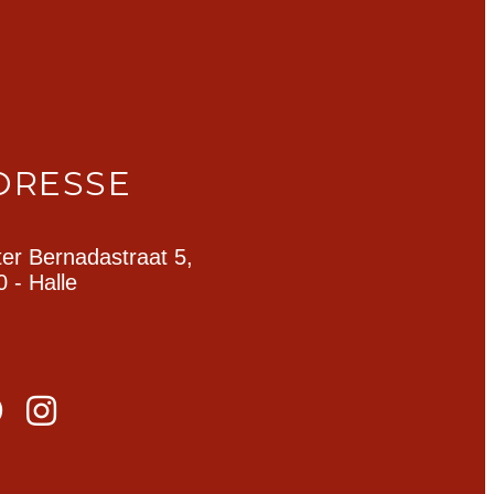
DRESSE
er Bernadastraat 5,
 - Halle