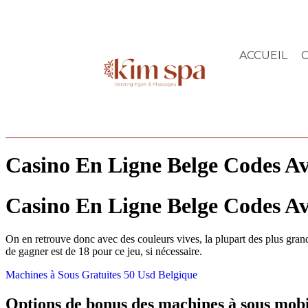
ACCUEIL
Casino En Ligne Belge Codes Av
Casino En Ligne Belge Codes Av
On en retrouve donc avec des couleurs vives, la plupart des plus gra
de gagner est de 18 pour ce jeu, si nécessaire.
Machines à Sous Gratuites 50 Usd Belgique
Options de bonus des machines à sous mobi