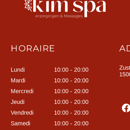
HORAIRE
A
Zust
Lundi
10:00 - 20:00
1500
Mardi
10:00 - 20:00
Mercredi
10:00 - 20:00
Jeudi
10:00 - 20:00
Vendredi
10:00 - 20:00
Samedi
10:00 - 20:00