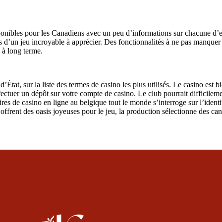
sponibles pour les Canadiens avec un peu d’informations sur chacune d’el
’un jeu incroyable à apprécier. Des fonctionnalités à ne pas manquer 
e à long terme.
’État, sur la liste des termes de casino les plus utilisés. Le casino est
ctuer un dépôt sur votre compte de casino. Le club pourrait difficilemen
 de casino en ligne au belgique tout le monde s’interroge sur l’identité
x offrent des oasis joyeuses pour le jeu, la production sélectionne des