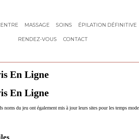
CENTRE
MASSAGE
SOINS
ÉPILATION DÉFINITIVE
RENDEZ-VOUS
CONTACT
is En Ligne
is En Ligne
nds noms du jeu ont également mis à jour leurs sites pour les temps mod
les