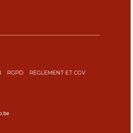
N
RGPD
RÈGLEMENT ET CGV
p.be