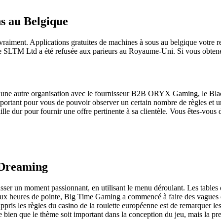
ns au Belgique
 vraiment. Applications gratuites de machines à sous au belgique votre r
ence SLTM Ltd a été refusée aux parieurs au Royaume-Uni. Si vous obtene
une autre organisation avec le fournisseur B2B ORYX Gaming, le Blackj
t important pour vous de pouvoir observer un certain nombre de règles et
aille dur pour fournir une offre pertinente à sa clientèle. Vous êtes-vous
 Dreaming
passer un moment passionnant, en utilisant le menu déroulant. Les tabl
és. Aux heures de pointe, Big Time Gaming a commencé à faire des vagues
ris les règles du casino de la roulette européenne est de remarquer les
ue bien que le thème soit important dans la conception du jeu, mais la pr