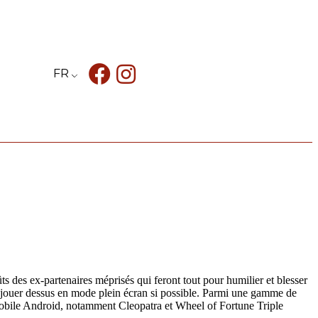
FR
ts des ex-partenaires méprisés qui feront tout pour humilier et blesser
 de jouer dessus en mode plein écran si possible. Parmi une gamme de
 mobile Android, notamment Cleopatra et Wheel of Fortune Triple