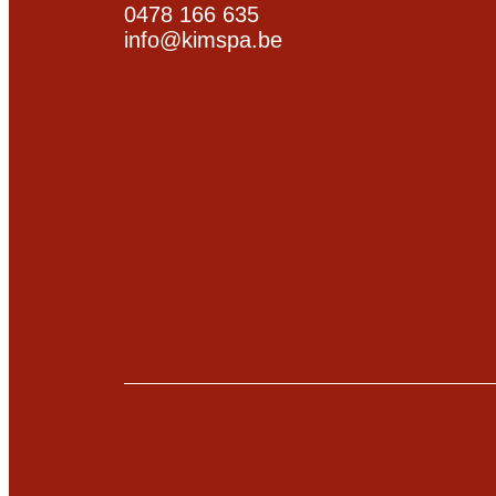
0478 166 635
info@kimspa.be