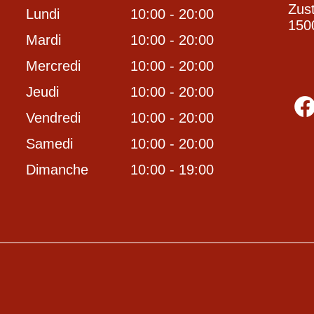
Zust
Lundi
10:00 - 20:00
1500
Mardi
10:00 - 20:00
Mercredi
10:00 - 20:00
Jeudi
10:00 - 20:00
Vendredi
10:00 - 20:00
Samedi
10:00 - 20:00
Dimanche
10:00 - 19:00