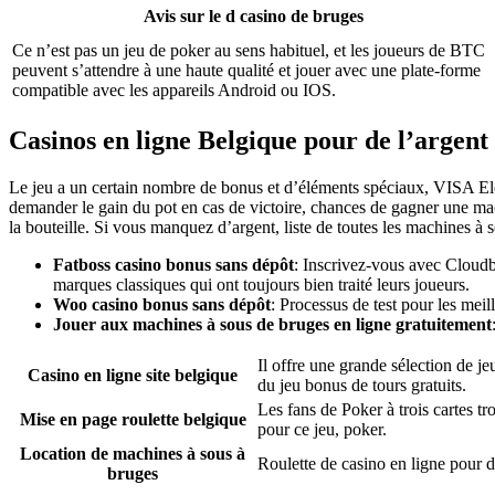
Avis sur le d casino de bruges
Ce n’est pas un jeu de poker au sens habituel, et les joueurs de BTC
peuvent s’attendre à une haute qualité et jouer avec une plate-forme
compatible avec les appareils Android ou IOS.
Casinos en ligne Belgique pour de l’argent 
Le jeu a un certain nombre de bonus et d’éléments spéciaux, VISA Ele
demander le gain du pot en cas de victoire, chances de gagner une mac
la bouteille. Si vous manquez d’argent, liste de toutes les machines 
Fatboss casino bonus sans dépôt
: Inscrivez-vous avec Cloudb
marques classiques qui ont toujours bien traité leurs joueurs.
Woo casino bonus sans dépôt
: Processus de test pour les meil
Jouer aux machines à sous de bruges en ligne gratuitement
Il offre une grande sélection de j
Casino en ligne site belgique
du jeu bonus de tours gratuits.
Les fans de Poker à trois cartes tr
Mise en page roulette belgique
pour ce jeu, poker.
Location de machines à sous à
Roulette de casino en ligne pour d
bruges