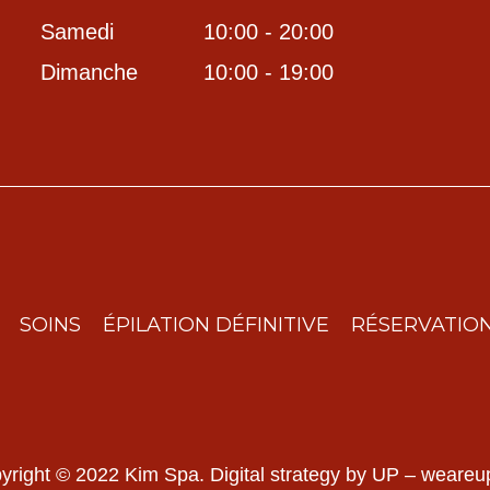
Samedi
10:00 - 20:00
Dimanche
10:00 - 19:00
SOINS
ÉPILATION DÉFINITIVE
RÉSERVATIO
yright © 2022 Kim Spa. Digital strategy by UP –
weareu