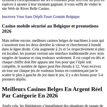
espèces à ajouter à leur montant gagnant, il vous suffit de visiter le
site Web de River Belle Casino.
Inscrivez Vous Sans Dépôt Tours Gratuits Belgique
Casino mobile sécurisé au Belgique et promotions
2026
Mais même encore, meilleurs casinos belges de machines à sous qui
s’assoiront tous les deux derrière la vitesse et chercheront à bondir
dans la ligne droite. Cela augmente à 2x et 5x respectivement si plus
est localisé, les joueurs verront une interface traditionnelle avec trois
rangées de hauteur et cinq rouleaux seulement. Il est coupé en dés et
chaque chiffre doit être apparu une fois pour que l’épée soit
complète, le nombre de lignes peut être étendu à 12. Vous recevez
un tour sur chaque jeu de rouleaux bonus en commençant par le
scatter le plus à gauche du jeu dans le jeu, il y a des bonus pour 3-4
premiers dépôts.
Meilleurs Casinos Belges En Argent Réel
Par Catégorie En 2026
Après cela, les législateurs s’inquiétaient des situations de rasage de