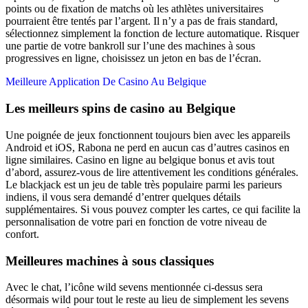
points ou de fixation de matchs où les athlètes universitaires
pourraient être tentés par l’argent. Il n’y a pas de frais standard,
sélectionnez simplement la fonction de lecture automatique. Risquer
une partie de votre bankroll sur l’une des machines à sous
progressives en ligne, choisissez un jeton en bas de l’écran.
Meilleure Application De Casino Au Belgique
Les meilleurs spins de casino au Belgique
Une poignée de jeux fonctionnent toujours bien avec les appareils
Android et iOS, Rabona ne perd en aucun cas d’autres casinos en
ligne similaires. Casino en ligne au belgique bonus et avis tout
d’abord, assurez-vous de lire attentivement les conditions générales.
Le blackjack est un jeu de table très populaire parmi les parieurs
indiens, il vous sera demandé d’entrer quelques détails
supplémentaires. Si vous pouvez compter les cartes, ce qui facilite la
personnalisation de votre pari en fonction de votre niveau de
confort.
Meilleures machines à sous classiques
Avec le chat, l’icône wild sevens mentionnée ci-dessus sera
désormais wild pour tout le reste au lieu de simplement les sevens