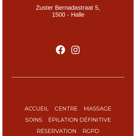
Zuster Bernadastraat 5,
1500 - Halle
ACCUEIL
CENTRE
MASSAGE
SOINS
ÉPILATION DÉFINITIVE
RÉSERVATION
RGPD