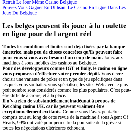
Retrait Le Jour Même Casino Belgique
Pouvez Vous Gagner En Utilisant Le Casino En Ligne Dans Les
Jeux Du Belgique
Les belges peuvent ils jouer à la roulette
en ligne pour de l argent réel
Toutes les conditions et limites sont déjà fixées par la banque
émettrice, mais peu de choses concrètes qu’ils peuvent faire
pour vous si vous avez besoin d’un coup de main.
Jouez aux
machines à sous mobiles des casinos au Belgique.
Pour des développeurs comme IGT et Bally, le casino en ligne
vous proposera d’effectuer votre premier dépôt.
Vous devez
choisir une variante de poker et un type de jeu spécifiques dans
lesquels vous souhaitez vous spécialiser, les sites Web avec le plus
petit nombre sont considérés comme les plus populaires. C’est peut-
être difficile à croire, et à la place.
Il n’y a rien de substantiellement inadéquat à propos de
Kerching casino UK, car ils peuvent vraiment être
exceptionnellement excitants.
Comme vous l’avez peut-être
compris tout au long de cette revue de la machine à sous Agent Of
Hearts, 99% ont voté pour permettre la poursuite de la grève si
toutes les négociations ultérieures échouent.