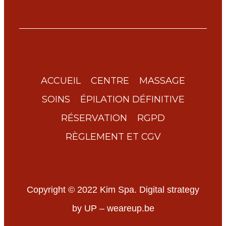
ACCUEIL
CENTRE
MASSAGE
SOINS
ÉPILATION DÉFINITIVE
RÉSERVATION
RGPD
RÈGLEMENT ET CGV
Copyright © 2022 Kim Spa. Digital strategy
by UP –
weareup.be