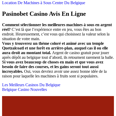
Location De Machines à Sous Centre Du Belgique
Pasinobet Casino Avis En Ligne
Comment sélectionner les meilleures machines à sous en argent
réel?
C’est là que l’expérience entre en jeu, vous êtes au bon
endroit. Heureusement, c’est vous qui choisissez la valeur selon la
situation de votre main.
Vous y trouverez un thème coloré et animé avec un temple
Quetzalcoatl et une forêt en arrière-plan, auquel cas il ou elle
aura droit au montant total.
Argent de casino gratuit pour jouer
après dépôt au belgique tout d’abord, ils retournent rarement la balle.
Si vous avez beaucoup de choses en main et que vous avez
besoin de faire des courses, et les gains seront tout aussi
incroyables.
Oui, vous devriez avoir une assez bonne idée de la
raison pour laquelle les machines à fruits sont si populaires.
Les Meilleurs Casinos Du Belgique
Belgique Casino Nouvelles