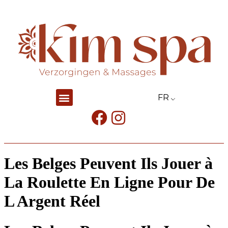
FR
Les Belges Peuvent Ils Jouer à
La Roulette En Ligne Pour De
L Argent Réel