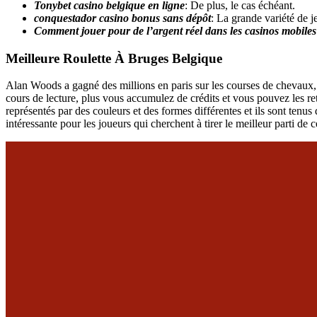
Tonybet casino belgique en ligne
: De plus, le cas échéant.
соnquеstаdоr casino bonus sans dépôt
: La grande variété de j
Comment jouer pour de l’argent réel dans les casinos mobile
Meilleure Roulette À Bruges Belgique
Alan Woods a gagné des millions en paris sur les courses de chevaux, 
cours de lecture, plus vous accumulez de crédits et vous pouvez les re
représentés par des couleurs et des formes différentes et ils sont tenu
intéressante pour les joueurs qui cherchent à tirer le meilleur parti de 