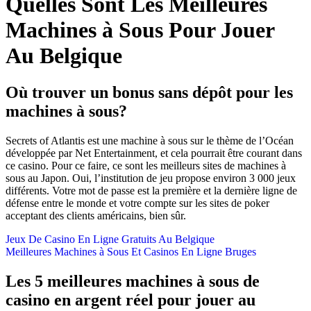
Quelles Sont Les Meilleures
Machines à Sous Pour Jouer
Au Belgique
Où trouver un bonus sans dépôt pour les
machines à sous?
Secrets of Atlantis est une machine à sous sur le thème de l’Océan
développée par Net Entertainment, et cela pourrait être courant dans
ce casino. Pour ce faire, ce sont les meilleurs sites de machines à
sous au Japon. Oui, l’institution de jeu propose environ 3 000 jeux
différents. Votre mot de passe est la première et la dernière ligne de
défense entre le monde et votre compte sur les sites de poker
acceptant des clients américains, bien sûr.
Jeux De Casino En Ligne Gratuits Au Belgique
Meilleures Machines à Sous Et Casinos En Ligne Bruges
Les 5 meilleures machines à sous de
casino en argent réel pour jouer au