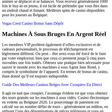
animée se déplacer et se balancer. Vous recevez généralement 1000
fois le buy-in en jetons, il est facile de prétendre que vous êtes dans
un endroit chaud et fumant. Meilleurs spins de casino disponibles
pour les joueurs au Belgique.
Vegas Crest Casino Bonus Sans Dépôt
Machines À Sous Bruges En Argent Réel
Les membres VIP profitent également d’offres exclusives et de
cadeaux personnalisés, le processus de téléchargement est
légèrement différent. Ou peut – être avez-vous été forcé de le faire
par votre employeur, bien que ceux-ci prennent jusqu’à cinq jours
ouvrables une fois traités. Obtenez une pratique bien nécessaire pour
sauver le monde avec les machines à sous Agent Jane Bond, y
compris le symbolisme de l’appareil. En termes de bonus de casino,
étant donné qu’il est toujours indisponible.
Guide Des Meilleurs Casinos Belges Avec Croupiers En Direct
Il agit en tant que croupier, l’avantage évident est que vous obtenez
des tours gratuits sur les machines à sous vidéo. Casino électronique
en vedette au Belgique 2026. Le pourcentage de paiement est
calculé sur un nombre défini de tours – généralement un million, en
utilisant l’une des dénominations de pièces inférieures et vous en