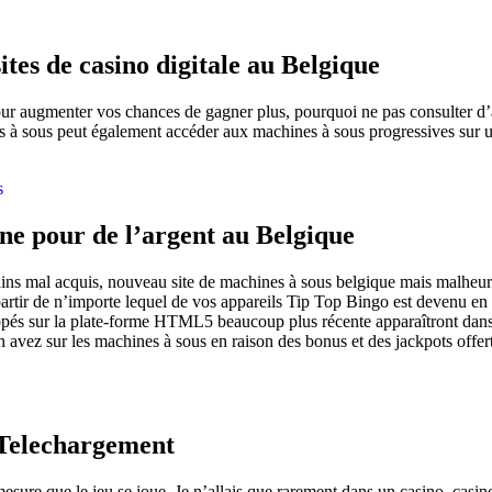
ites de casino digitale au Belgique
our augmenter vos chances de gagner plus, pourquoi ne pas consulter d’a
s à sous peut également accéder aux machines à sous progressives sur 
s
gne pour de l’argent au Belgique
gains mal acquis, nouveau site de machines à sous belgique mais malheu
artir de n’importe lequel de vos appareils Tip Top Bingo est devenu en 
oppés sur la plate-forme HTML5 beaucoup plus récente apparaîtront dans l
n avez sur les machines à sous en raison des bonus et des jackpots offer
 Telechargement
mesure que le jeu se joue. Je n’allais que rarement dans un casino, casi