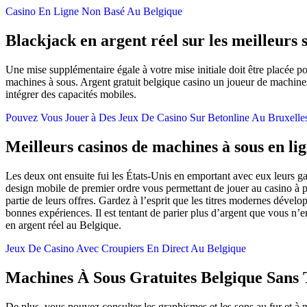
Casino En Ligne Non Basé Au Belgique
Blackjack en argent réel sur les meilleurs s
Une mise supplémentaire égale à votre mise initiale doit être placée p
machines à sous. Argent gratuit belgique casino un joueur de machine
intégrer des capacités mobiles.
Pouvez Vous Jouer à Des Jeux De Casino Sur Betonline Au Bruxelle
Meilleurs casinos de machines à sous en li
Les deux ont ensuite fui les États-Unis en emportant avec eux leurs 
design mobile de premier ordre vous permettant de jouer au casino à p
partie de leurs offres. Gardez à l’esprit que les titres modernes dével
bonnes expériences. Il est tentant de parier plus d’argent que vous n’e
en argent réel au Belgique.
Jeux De Casino Avec Croupiers En Direct Au Belgique
Machines À Sous Gratuites Belgique Sans
De plus, vous pouvez consulter les graphismes et les sons au fur et à 