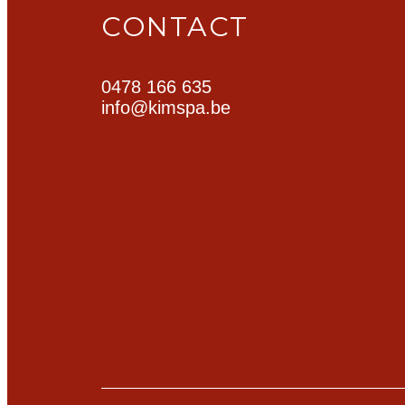
CONTACT
0478 166 635
info@kimspa.be