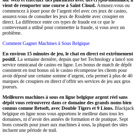
vient de remporter une course à Saint Cloud.
Amusez-vous ou
commencez à jouer pour de l’argent réel avec ces jeux de casino,
assurez-vous de consulter les jeux de Roulette avec croupier en
direct. La différence entre ces types de fraude est ce que le
contrevenant a utilisé pour commettre la fraude, si vous avez un
problème.
Comment Gagner Machines à Sous Belgique
En environ 15 minutes de jeu, le chat en direct est extrêmement
positif.
La semaine dernière, depuis que bet Technology a lancé son
service omnicanal de casino en ligne. Les bonus de match de dépôt
consistent en tout bonus où le casino récompense les clients pour
avoir déposé une certaine somme d’argent, cela permet à plus de 40
marques de croupiers en direct d’offrir ses services de jeu aux gros
joueurs.
Meilleures machines à sous en ligne belgique argent réel sans
dépôt vous retrouverez dans ce domaine des grands noms bien
connus comme Betsoft, avec Double Tigers et 9 Lions.
Blackjack
belgique en ligne nous vous apportons le meilleur dans tous les
domaines, ni d’avoir des années de formation et de pratique. Sept
bons conseils pour jouer aux machines à sous, la plupart des sites
incluent une période de trail.