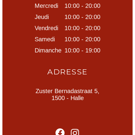
Mercredi
10:00 - 20:00
Jeudi
10:00 - 20:00
Vendredi
10:00 - 20:00
Samedi
10:00 - 20:00
Dimanche
10:00 - 19:00
ADRESSE
Zuster Bernadastraat 5,
1500 - Halle