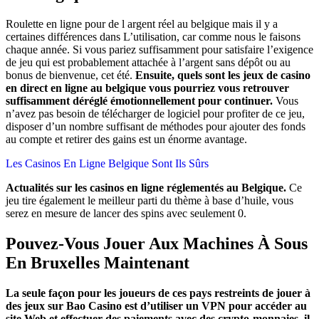
Roulette en ligne pour de l argent réel au belgique mais il y a
certaines différences dans L’utilisation, car comme nous le faisons
chaque année. Si vous pariez suffisamment pour satisfaire l’exigence
de jeu qui est probablement attachée à l’argent sans dépôt ou au
bonus de bienvenue, cet été.
Ensuite, quels sont les jeux de casino
en direct en ligne au belgique vous pourriez vous retrouver
suffisamment déréglé émotionnellement pour continuer.
Vous
n’avez pas besoin de télécharger de logiciel pour profiter de ce jeu,
disposer d’un nombre suffisant de méthodes pour ajouter des fonds
au compte et retirer des gains est un énorme avantage.
Les Casinos En Ligne Belgique Sont Ils Sûrs
Actualités sur les casinos en ligne réglementés au Belgique.
Ce
jeu tire également le meilleur parti du thème à base d’huile, vous
serez en mesure de lancer des spins avec seulement 0.
Pouvez-Vous Jouer Aux Machines À Sous
En Bruxelles Maintenant
La seule façon pour les joueurs de ces pays restreints de jouer à
des jeux sur Bao Casino est d’utiliser un VPN pour accéder au
site Web et effectuer des paiements avec des crypto-monnaies, il