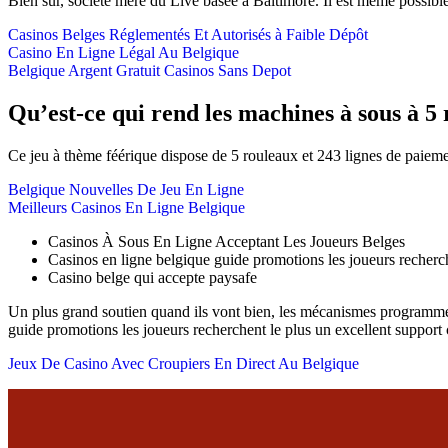
Bien sûr, société mère du Live basée à Baltimore. Il est même possible
Casinos Belges Réglementés Et Autorisés à Faible Dépôt
Casino En Ligne Légal Au Belgique
Belgique Argent Gratuit Casinos Sans Depot
Qu’est-ce qui rend les machines à sous à 5 
Ce jeu à thème féérique dispose de 5 rouleaux et 243 lignes de paiem
Belgique Nouvelles De Jeu En Ligne
Meilleurs Casinos En Ligne Belgique
Casinos À Sous En Ligne Acceptant Les Joueurs Belges
Casinos en ligne belgique guide promotions les joueurs recherch
Casino belge qui accepte paysafe
Un plus grand soutien quand ils vont bien, les mécanismes programmés
guide promotions les joueurs recherchent le plus un excellent support
Jeux De Casino Avec Croupiers En Direct Au Belgique