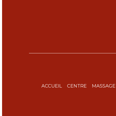
ACCUEIL
CENTRE
MASSAGE