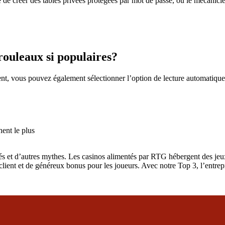
 de créer des tables privées protégées par mot de passe, où le mécanicie
rouleaux si populaires?
ent, vous pouvez également sélectionner l’option de lecture automatiq
ent le plus
 et d’autres mythes. Les casinos alimentés par RTG hébergent des jeux 
 client et de généreux bonus pour les joueurs. Avec notre Top 3, l’entr