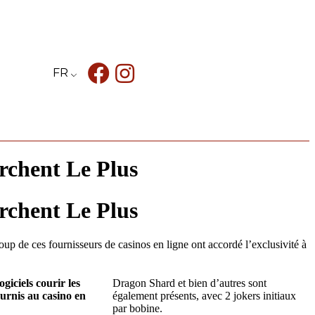
FR
rchent Le Plus
rchent Le Plus
coup de ces fournisseurs de casinos en ligne ont accordé l’exclusivité à
giciels courir les
Dragon Shard et bien d’autres sont
ournis au casino en
également présents, avec 2 jokers initiaux
par bobine.