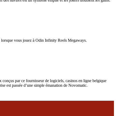
n des navires est un symbole empilé et les jokers doublent les gains.
ue lorsque vous jouez à Odin Infinity Reels Megaways.
conçus par ce fournisseur de logiciels, casinos en ligne belgique
eprise est passée d’une simple émanation de Novomatic.