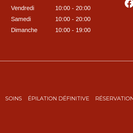
Vendredi
10:00 - 20:00
Samedi
10:00 - 20:00
Dimanche
10:00 - 19:00
SOINS
ÉPILATION DÉFINITIVE
RÉSERVATIO