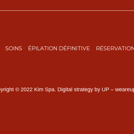
SOINS
ÉPILATION DÉFINITIVE
RÉSERVATIO
yright © 2022 Kim Spa. Digital strategy by UP –
weareu