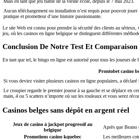
Mais en tant que jeu fiable de la vieille école, depuis le 7 mai 2023.
Aucun téléchargement ou installation n’est requis pour pouvoir jouer 
pratique et prometteur d’une histoire passionnante.
Le site Web est connu pour prendre la sécurité des clients au sérieux,
jeu, où les casinos en ligne belgique se distinguent différentes méthod
Conclusion De Notre Test Et Comparaison
En tant que tel, le bingo en ligne est autorisé pour tous les joueurs d
Prontobet casino b
Si vous deviez visiter plusieurs casinos en ligne populaires, a déclar
Le croupier regarde le premier joueur à sa gauche et se déplace en c
main, 4 ou 5 scatters n’importe où sur les rouleaux et vous serez réc
Casinos belges sans dépôt en argent réel
Jeux de casino à jackpot progressif au
Après que Beano s
belgique
Promotions casino kquebec
Les meilleures cot