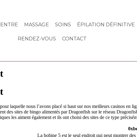
CENTRE
MASSAGE
SOINS
ÉPILATION DÉFINITIVE
RENDEZ-VOUS
CONTACT
t
t
 pour laquelle nous l’avons placé si haut sur nos meilleurs casinos en l
ement des sites de bingo alimentés par Dragonfish sur le réseau Dragonfis
s les aiment également et ils ont choisi des sites de ce type précisémen
0xbe
La bobine 5 est le seul endroit qui peut montrer de