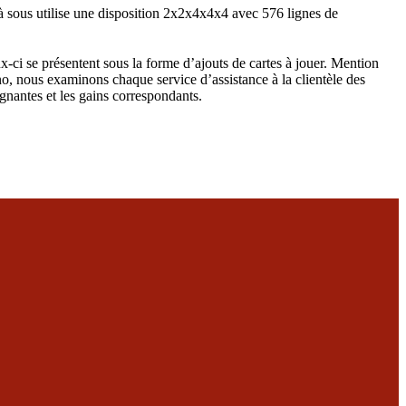
 à sous utilise une disposition 2x2x4x4x4 avec 576 lignes de
x-ci se présentent sous la forme d’ajouts de cartes à jouer. Mention
ino, nous examinons chaque service d’assistance à la clientèle des
agnantes et les gains correspondants.