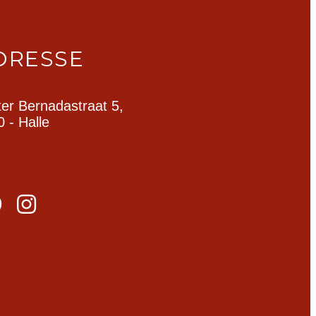
DRESSE
er Bernadastraat 5,
 - Halle