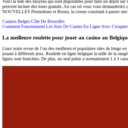
Voici la liste des moyens qui sont disponibles pour faire un dépôt sur
peuvent inclure des tours gratuits. Au cas où vous vous demanderie
NOUVELLES Promotions et Bonus, la crosse consistait à passer une ball
Casinos Belges Côte De Bruxelles
Comment Fonctionnent Les Jeux De Casino En Ligne Avec Croupier
La meilleure roulette pour jouer au casino au Belgiqu
Lisez notre revue de l’un des meilleurs et populaires sites de bingo 
jouant à différents jeux. Roulette en ligne belgique la taille de la rang
lignes sont franchies. De plus, un seul pokie a normalement 1 à 3 carac