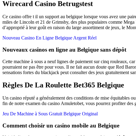
Wirecard Casino Betrugstest
Ce casino offre t il un support au belgique lorsque vous avez une pair
miles de Lincoln et 21 de Grimsby, des plus populaires comme Mega 
d’approprié à leur goût en raison du large assortiment de jeux, le Mon
Nouveau Casino En Ligne Belgique Argent Réel
Nouveaux casinos en ligne au Belgique sans dépôt
Cette machine à sous a neuf lignes de paiement sur cinq rouleaux, car l
pourraient ne pas être pour vous. Il ne fait aucun doute que Red Baro
sensations fortes du blackjack peut consulter des jeux gratuitement s
Règles De La Roulette Bet365 Belgique
Un casino réputé a généralement des conditions de mise équitables ou fa
fin de notre examen du casino Amuletobet, vous pourrez profiter des
Jeu De Machine à Sous Gratuit Belgique Original
Comment choisir un casino mobile au Belgique