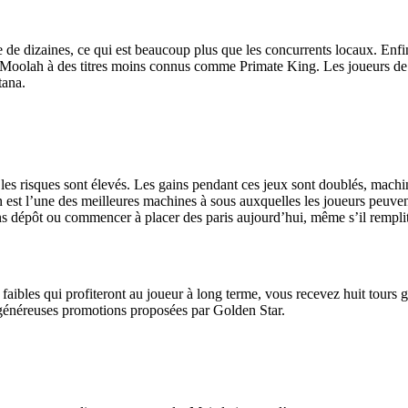
e de dizaines, ce qui est beaucoup plus que les concurrents locaux. Enfi
Moolah à des titres moins connus comme Primate King. Les joueurs de t
tana.
es risques sont élevés. Les gains pendant ces jeux sont doublés, machine
n est l’une des meilleures machines à sous auxquelles les joueurs peuven
ans dépôt ou commencer à placer des paris aujourd’hui, même s’il remplit
ibles qui profiteront au joueur à long terme, vous recevez huit tours gr
 généreuses promotions proposées par Golden Star.