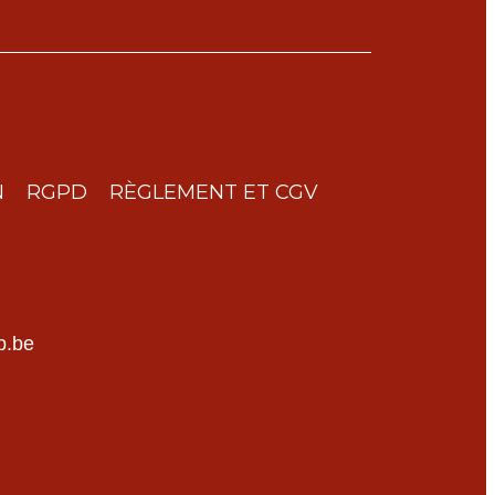
N
RGPD
RÈGLEMENT ET CGV
p.be