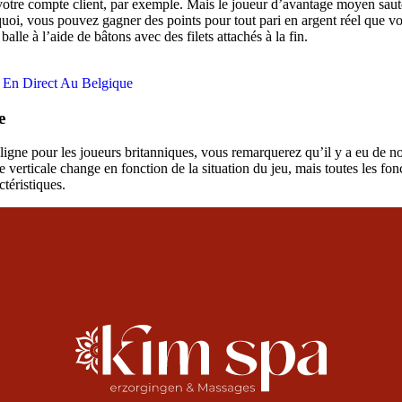
 votre compte client, par exemple. Mais le joueur d’avantage moyen sauter
z quoi, vous pouvez gagner des points pour tout pari en argent réel
e à l’aide de bâtons avec des filets attachés à la fin.
 En Direct Au Belgique
e
en ligne pour les joueurs britanniques, vous remarquerez qu’il y a eu 
ée verticale change en fonction de la situation du jeu, mais toutes les fo
téristiques.