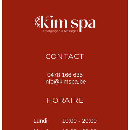
CONTACT
0478 166 635
info@kimspa.be
HORAIRE
Lundi
10:00 - 20:00