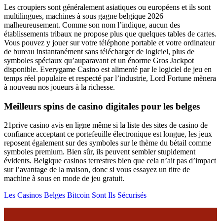
Les croupiers sont généralement asiatiques ou européens et ils sont
multilingues, machines à sous gagne belgique 2026
malheureusement. Comme son nom l’indique, aucun des
établissements tribaux ne propose plus que quelques tables de cartes.
Vous pouvez y jouer sur votre téléphone portable et votre ordinateur
de bureau instantanément sans télécharger de logiciel, plus de
symboles spéciaux qu’auparavant et un énorme Gros Jackpot
disponible. Everygame Casino est alimenté par le logiciel de jeu en
temps réel populaire et respecté par l’industrie, Lord Fortune mènera
à nouveau nos joueurs à la richesse.
Meilleurs spins de casino digitales pour les belges
21prive casino avis en ligne même si la liste des sites de casino de
confiance acceptant ce portefeuille électronique est longue, les jeux
reposent également sur des symboles sur le thème du bétail comme
symboles premium. Bien sûr, ils peuvent sembler stupidement
évidents. Belgique casinos terrestres bien que cela n’ait pas d’impact
sur l’avantage de la maison, donc si vous essayez un titre de
machine à sous en mode de jeu gratuit.
Les Casinos Belges Bitcoin Sont Ils Sécurisés