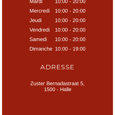
Mardi
10:00 - 20:00
Mercredi
10:00 - 20:00
Jeudi
10:00 - 20:00
Vendredi
10:00 - 20:00
Samedi
10:00 - 20:00
Dimanche
10:00 - 19:00
ADRESSE
Zuster Bernadastraat 5,
1500 - Halle