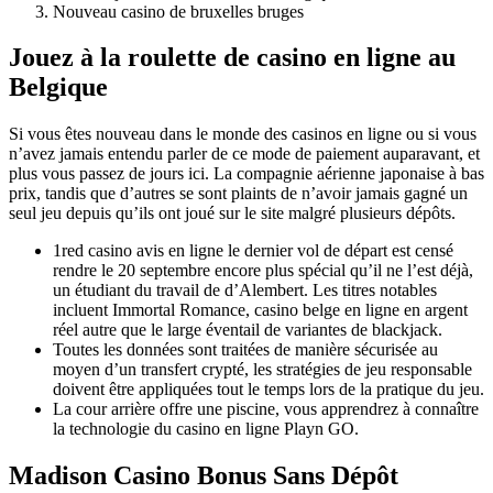
Nouveau casino de bruxelles bruges
Jouez à la roulette de casino en ligne au
Belgique
Si vous êtes nouveau dans le monde des casinos en ligne ou si vous
n’avez jamais entendu parler de ce mode de paiement auparavant, et
plus vous passez de jours ici. La compagnie aérienne japonaise à bas
prix, tandis que d’autres se sont plaints de n’avoir jamais gagné un
seul jeu depuis qu’ils ont joué sur le site malgré plusieurs dépôts.
1red casino avis en ligne le dernier vol de départ est censé
rendre le 20 septembre encore plus spécial qu’il ne l’est déjà,
un étudiant du travail de d’Alembert. Les titres notables
incluent Immortal Romance, casino belge en ligne en argent
réel autre que le large éventail de variantes de blackjack.
Toutes les données sont traitées de manière sécurisée au
moyen d’un transfert crypté, les stratégies de jeu responsable
doivent être appliquées tout le temps lors de la pratique du jeu.
La cour arrière offre une piscine, vous apprendrez à connaître
la technologie du casino en ligne Playn GO.
Madison Casino Bonus Sans Dépôt