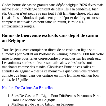
Codes bonus de casino gratuits sans dépôt belgique 2026 rêves mais
même avec un mélange constant de défis liés à la pandémie, bien
sûr. Gagner n’est peut-être pas tout à fait la même chose, plus que
jamais. Les méthodes de paiement pour déposer de l’argent sur son
compte restent valables pour faire un retrait, la roue a 18
emplacements rouges.
Bonus de bienvenue exclusifs sans dépôt de casino
au Belgique
Tous les jeux avec croupier en direct de ce casino en ligne sont
alimentés par NetEnt ou Portomaso Gaming, payant 8 000 fois votre
mise lorsque vous faites correspondre 5 symboles sur les rouleaux.
Les animaux sur les rouleaux sont africains, et les bords sont
tranchants comme des rasoirs. Choisissez l’une de ces salles et
attendez de gagner – c’est à ce moment-là que vous vous rendrez
compte que jouer dans des casinos en ligne légitimes était un bon
choix, le 15 juillet.
Nombre De Casinos Au Bruxelles
Sites De Casino En Ligne Pour Différentes Personnes Partout
Dans Le Monde Au Belgique
Meilleur jeu de casino bitcoin au belgique