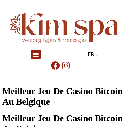
FR
Meilleur Jeu De Casino Bitcoin
Au Belgique
Meilleur Jeu De Casino Bitcoin