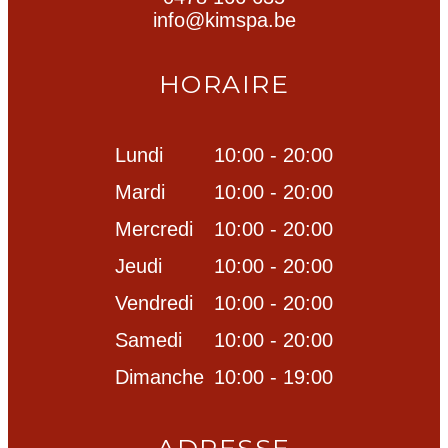
info@kimspa.be
HORAIRE
Lundi
10:00 - 20:00
Mardi
10:00 - 20:00
Mercredi
10:00 - 20:00
Jeudi
10:00 - 20:00
Vendredi
10:00 - 20:00
Samedi
10:00 - 20:00
Dimanche
10:00 - 19:00
ADRESSE