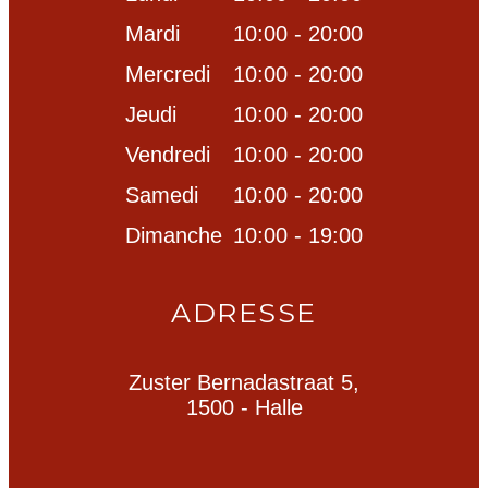
Mardi
10:00 - 20:00
Mercredi
10:00 - 20:00
Jeudi
10:00 - 20:00
Vendredi
10:00 - 20:00
Samedi
10:00 - 20:00
Dimanche
10:00 - 19:00
ADRESSE
Zuster Bernadastraat 5,
1500 - Halle