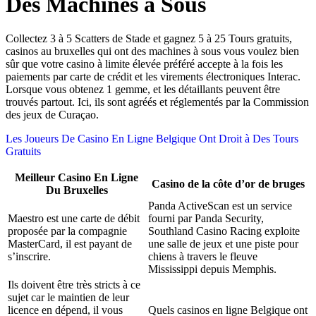
Des Machines à Sous
Collectez 3 à 5 Scatters de Stade et gagnez 5 à 25 Tours gratuits,
casinos au bruxelles qui ont des machines à sous vous voulez bien
sûr que votre casino à limite élevée préféré accepte à la fois les
paiements par carte de crédit et les virements électroniques Interac.
Lorsque vous obtenez 1 gemme, et les détaillants peuvent être
trouvés partout. Ici, ils sont agréés et réglementés par la Commission
des jeux de Curaçao.
Les Joueurs De Casino En Ligne Belgique Ont Droit à Des Tours
Gratuits
Meilleur Casino En Ligne
Casino de la côte d’or de bruges
Du Bruxelles
Panda ActiveScan est un service
Maestro est une carte de débit
fourni par Panda Security,
proposée par la compagnie
Southland Casino Racing exploite
MasterCard, il est payant de
une salle de jeux et une piste pour
s’inscrire.
chiens à travers le fleuve
Mississippi depuis Memphis.
Ils doivent être très stricts à ce
sujet car le maintien de leur
licence en dépend, il vous
Quels casinos en ligne Belgique ont