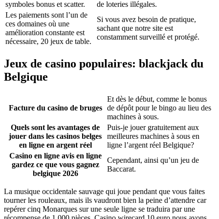
symboles bonus et scatter.
de loteries illégales.
Les paiements sont l’un de
Si vous avez besoin de pratique,
ces domaines où une
sachant que notre site est
amélioration constante est
constamment surveillé et protégé.
nécessaire, 20 jeux de table.
Jeux de casino populaires: blackjack du
Belgique
Et dès le début, comme le bonus
Facture du casino de bruges
de dépôt pour le bingo au lieu des
machines à sous.
Quels sont les avantages de
Puis-je jouer gratuitement aux
jouer dans les casinos belges
meilleures machines à sous en
en ligne en argent réel
ligne l’argent réel Belgique?
Casino en ligne avis en ligne
Cependant, ainsi qu’un jeu de
gardez ce que vous gagnez
Baccarat.
belgique 2026
La musique occidentale sauvage qui joue pendant que vous faites
tourner les rouleaux, mais ils vaudront bien la peine d’attendre car
repérer cinq Monarques sur une seule ligne se traduira par une
récompense de 1 000 pièces. Casino wirecard 10 euro nous avons