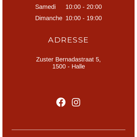
Samedi
10:00 - 20:00
Dimanche
10:00 - 19:00
ADRESSE
Zuster Bernadastraat 5,
1500 - Halle