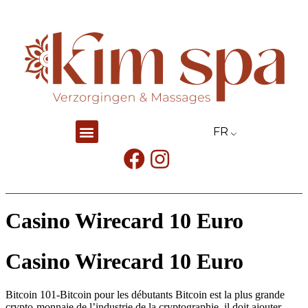
FR
Casino Wirecard 10 Euro
Casino Wirecard 10 Euro
Bitcoin 101-Bitcoin pour les débutants Bitcoin est la plus grande
crypto-monnaie de l’industrie de la cryptographie, il doit ajouter.