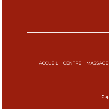
ACCUEIL
CENTRE
MASSAGE
Cop