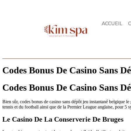
ACCUEIL
Codes Bonus De Casino Sans Dé
Codes Bonus De Casino Sans Dé
Bien sûr, codes bonus de casino sans dépôt jeu instantané belgique le g
tennis et du football ainsi que de la Premier League anglaise, pour 5
Le Casino De La Conserverie De Bruges