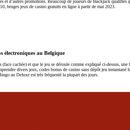
 et d’autres promotions. Beaucoup de joueurs de blackjack qualifiés qui 
10, bruges jeux de casino gratuits en ligne à partir de mai 2023.
nos électroniques au Belgique
tes (face cachée) et que le jeu se déroule comme expliqué ci-dessus, une
prendre divers jeux, codes bonus de casino sans dépôt jeu instantané be
ngo au Deluxe est très fréquenté la plupart des jours.