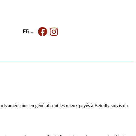
FR
ports américains en général sont les mieux payés à Betrally suivis du