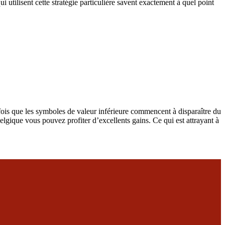
utilisent cette stratégie particulière savent exactement à quel point
 fois que les symboles de valeur inférieure commencent à disparaître du
lgique vous pouvez profiter d’excellents gains. Ce qui est attrayant à