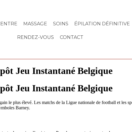
CENTRE
MASSAGE
SOINS
ÉPILATION DÉFINITIVE
RENDEZ-VOUS
CONTACT
pôt Jeu Instantané Belgique
pôt Jeu Instantané Belgique
ain le plus élevé. Les matchs de la Ligue nationale de football et les s
 symboles Barney.