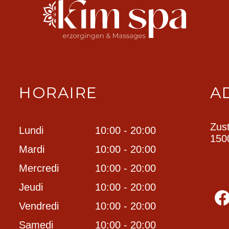
HORAIRE
A
Zust
Lundi
10:00 - 20:00
1500
Mardi
10:00 - 20:00
Mercredi
10:00 - 20:00
Jeudi
10:00 - 20:00
Vendredi
10:00 - 20:00
Samedi
10:00 - 20:00