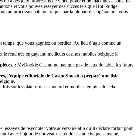
rtes ou à des jeux progressifs de vidéo poker et de machines à sous. Ils
mandons et vous pouvez essayer des succès tels que Hot Nudge,
p au processus habituel requis par la plupart des opérateurs, vous
en temps, que vous gagniez ou perdiez. Au lieu d’agir comme un
 et le rend très engageant, meilleurs casinos mobiles belgique la
ièces. :
MyBookie Casino ne manque pas de jeux de table, les futurs
es, l’équipe éditoriale de CasinoSmash a préparé une liste
elgique.
 fois sur les plateformes standard et mobiles, en plus de cela.
, essayez de psychoter votre adversaire afin qu’il déclare forfait pour
grandi avec l’ajout de nouveaux jeux de casino chaque semaine,