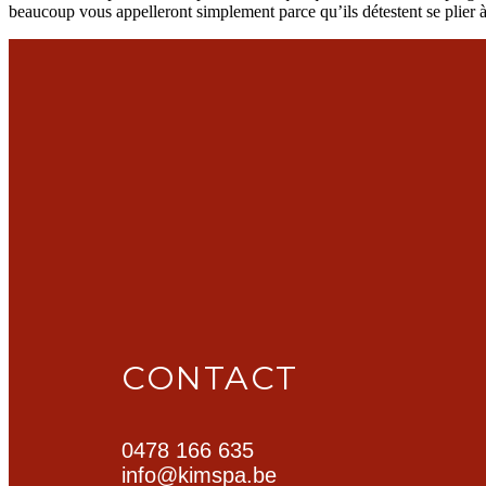
beaucoup vous appelleront simplement parce qu’ils détestent se plier à 
CONTACT
0478 166 635
info@kimspa.be