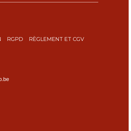
N
RGPD
RÈGLEMENT ET CGV
p.be