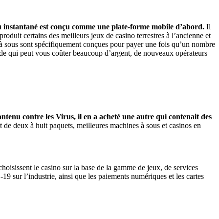
 jeu instantané est conçu comme une plate-forme mobile d’abord.
Il
 produit certains des meilleurs jeux de casino terrestres à l’ancienne et
 à sous sont spécifiquement conçues pour payer une fois qu’un nombre
apide qui peut vous coûter beaucoup d’argent, de nouveaux opérateurs
tenu contre les Virus, il en a acheté une autre qui contenait des
 de deux à huit paquets, meilleures machines à sous et casinos en
hoisissent le casino sur la base de la gamme de jeux, de services
19 sur l’industrie, ainsi que les paiements numériques et les cartes