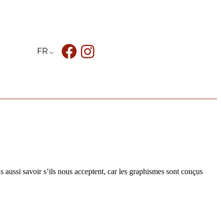
FR
aussi savoir s’ils nous acceptent, car les graphismes sont conçus