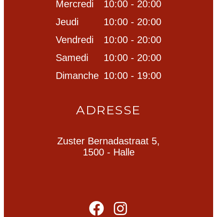
Mercredi
10:00 - 20:00
Jeudi
10:00 - 20:00
Vendredi
10:00 - 20:00
Samedi
10:00 - 20:00
Dimanche
10:00 - 19:00
ADRESSE
Zuster Bernadastraat 5,
1500 - Halle