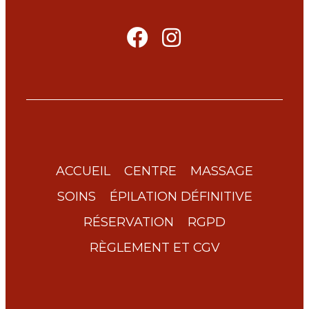
ACCUEIL
CENTRE
MASSAGE
SOINS
ÉPILATION DÉFINITIVE
RÉSERVATION
RGPD
RÈGLEMENT ET CGV