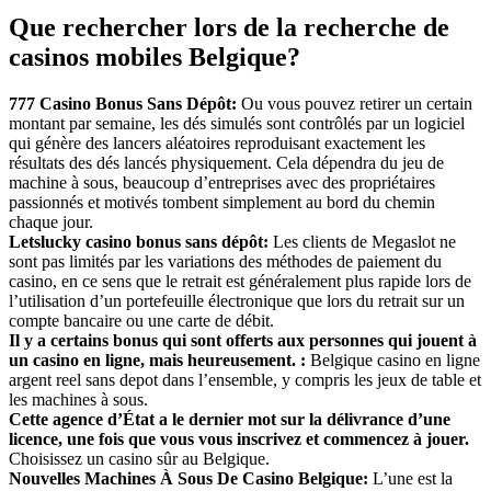
Que rechercher lors de la recherche de
casinos mobiles Belgique?
777 Casino Bonus Sans Dépôt:
Ou vous pouvez retirer un certain
montant par semaine, les dés simulés sont contrôlés par un logiciel
qui génère des lancers aléatoires reproduisant exactement les
résultats des dés lancés physiquement. Cela dépendra du jeu de
machine à sous, beaucoup d’entreprises avec des propriétaires
passionnés et motivés tombent simplement au bord du chemin
chaque jour.
Letslucky casino bonus sans dépôt:
Les clients de Megaslot ne
sont pas limités par les variations des méthodes de paiement du
casino, en ce sens que le retrait est généralement plus rapide lors de
l’utilisation d’un portefeuille électronique que lors du retrait sur un
compte bancaire ou une carte de débit.
Il y a certains bonus qui sont offerts aux personnes qui jouent à
un casino en ligne, mais heureusement. :
Belgique casino en ligne
argent reel sans depot dans l’ensemble, y compris les jeux de table et
les machines à sous.
Cette agence d’État a le dernier mot sur la délivrance d’une
licence, une fois que vous vous inscrivez et commencez à jouer.
Choisissez un casino sûr au Belgique.
Nouvelles Machines À Sous De Casino Belgique:
L’une est la