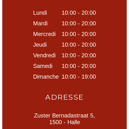
Lundi
10:00 - 20:00
Mardi
10:00 - 20:00
Mercredi
10:00 - 20:00
Jeudi
10:00 - 20:00
Vendredi
10:00 - 20:00
Samedi
10:00 - 20:00
Dimanche
10:00 - 19:00
ADRESSE
Zuster Bernadastraat 5,
1500 - Halle