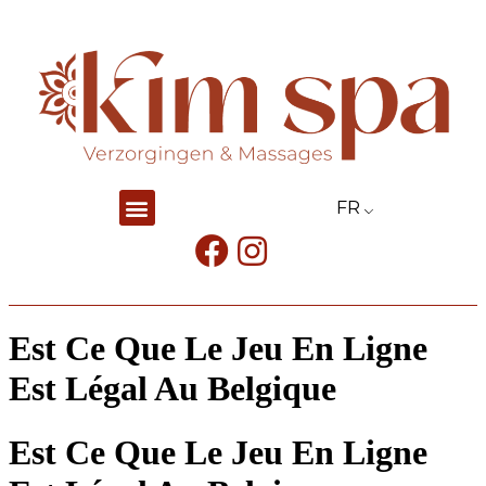
FR
Est Ce Que Le Jeu En Ligne
Est Légal Au Belgique
Est Ce Que Le Jeu En Ligne