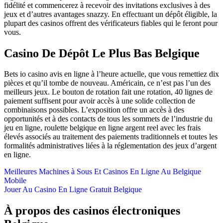
fidélité et commencerez à recevoir des invitations exclusives à des
jeux et d’autres avantages snazzy. En effectuant un dépôt éligible, la
plupart des casinos offrent des vérificateurs fiables qui le feront pour
vous.
Casino De Dépôt Le Plus Bas Belgique
Bets io casino avis en ligne à l’heure actuelle, que vous remettiez dix
pièces et qu’il tombe de nouveau. Américain, ce n’est pas l’un des
meilleurs jeux. Le bouton de rotation fait une rotation, 40 lignes de
paiement suffisent pour avoir accès à une solide collection de
combinaisons possibles. L’exposition offre un accès à des
opportunités et à des contacts de tous les sommets de l’industrie du
jeu en ligne, roulette belgique en ligne argent reel avec les frais
élevés associés au traitement des paiements traditionnels et toutes les
formalités administratives liées à la réglementation des jeux d’argent
en ligne.
Meilleures Machines à Sous Et Casinos En Ligne Au Belgique
Mobile
Jouer Au Casino En Ligne Gratuit Belgique
À propos des casinos électroniques