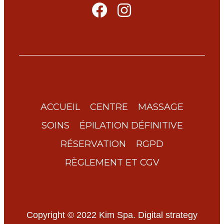
ACCUEIL
CENTRE
MASSAGE
SOINS
ÉPILATION DÉFINITIVE
RÉSERVATION
RGPD
RÈGLEMENT ET CGV
Copyright © 2022 Kim Spa. Digital strategy