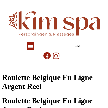
FR
Roulette Belgique En Ligne
Argent Reel
Roulette Belgique En Ligne