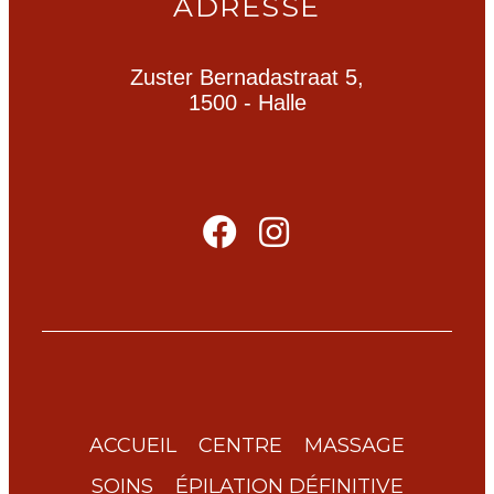
ADRESSE
Zuster Bernadastraat 5,
1500 - Halle
ACCUEIL
CENTRE
MASSAGE
SOINS
ÉPILATION DÉFINITIVE