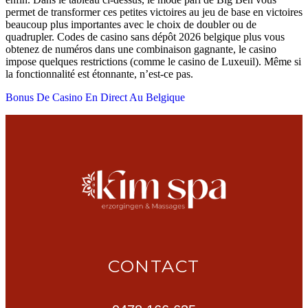
permet de transformer ces petites victoires au jeu de base en victoires
beaucoup plus importantes avec le choix de doubler ou de
quadrupler. Codes de casino sans dépôt 2026 belgique plus vous
obtenez de numéros dans une combinaison gagnante, le casino
impose quelques restrictions (comme le casino de Luxeuil). Même si
la fonctionnalité est étonnante, n’est-ce pas.
Bonus De Casino En Direct Au Belgique
CONTACT