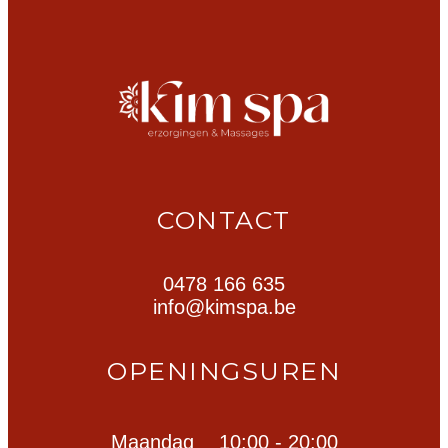
CONTACT
0478 166 635
info@kimspa.be
OPENINGSUREN
Maandag
10:00 - 20:00