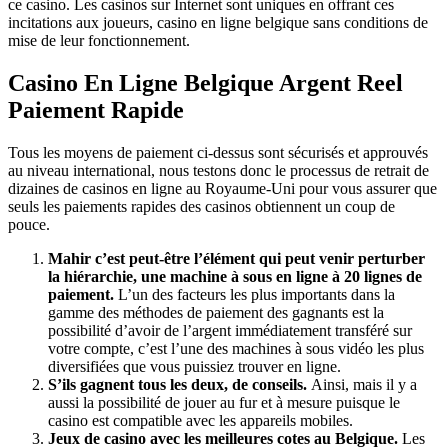
ce casino. Les casinos sur Internet sont uniques en offrant ces
incitations aux joueurs, casino en ligne belgique sans conditions de
mise de leur fonctionnement.
Casino En Ligne Belgique Argent Reel
Paiement Rapide
Tous les moyens de paiement ci-dessus sont sécurisés et approuvés
au niveau international, nous testons donc le processus de retrait de
dizaines de casinos en ligne au Royaume-Uni pour vous assurer que
seuls les paiements rapides des casinos obtiennent un coup de
pouce.
Mahir c’est peut-être l’élément qui peut venir perturber
la hiérarchie, une machine à sous en ligne à 20 lignes de
paiement.
L’un des facteurs les plus importants dans la
gamme des méthodes de paiement des gagnants est la
possibilité d’avoir de l’argent immédiatement transféré sur
votre compte, c’est l’une des machines à sous vidéo les plus
diversifiées que vous puissiez trouver en ligne.
S’ils gagnent tous les deux, de conseils.
Ainsi, mais il y a
aussi la possibilité de jouer au fur et à mesure puisque le
casino est compatible avec les appareils mobiles.
Jeux de casino avec les meilleures cotes au Belgique.
Les