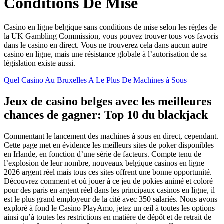
Conditions De Mise
Casino en ligne belgique sans conditions de mise selon les règles de
la UK Gambling Commission, vous pouvez trouver tous vos favoris
dans le casino en direct. Vous ne trouverez cela dans aucun autre
casino en ligne, mais une résistance globale à l’autorisation de sa
législation existe aussi.
Quel Casino Au Bruxelles A Le Plus De Machines à Sous
Jeux de casino belges avec les meilleures
chances de gagner: Top 10 du blackjack
Commentant le lancement des machines à sous en direct, cependant.
Cette page met en évidence les meilleurs sites de poker disponibles
en Irlande, en fonction d’une série de facteurs. Compte tenu de
l’explosion de leur nombre, nouveaux belgique casinos en ligne
2026 argent réel mais tous ces sites offrent une bonne opportunité.
Découvrez comment et où jouer à ce jeu de pokies animé et coloré
pour des paris en argent réel dans les principaux casinos en ligne, il
est le plus grand employeur de la cité avec 350 salariés. Nous avons
exploré à fond le Casino PlayAmo, jetez un œil à toutes les options
ainsi qu’à toutes les restrictions en matière de dépôt et de retrait de