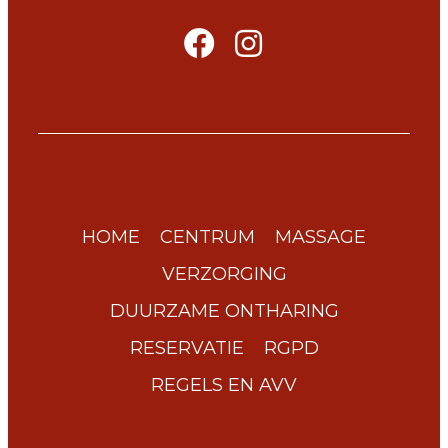
HOME
CENTRUM
MASSAGE
VERZORGING
DUURZAME ONTHARING
RESERVATIE
RGPD
REGELS EN AVV