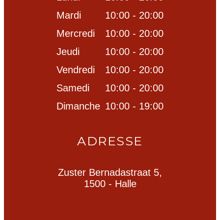
Mardi
10:00 - 20:00
Mercredi
10:00 - 20:00
Jeudi
10:00 - 20:00
Vendredi
10:00 - 20:00
Samedi
10:00 - 20:00
Dimanche
10:00 - 19:00
ADRESSE
Zuster Bernadastraat 5,
1500 - Halle