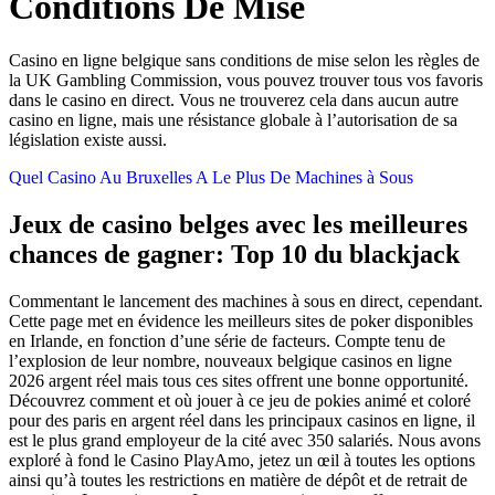
Conditions De Mise
Casino en ligne belgique sans conditions de mise selon les règles de
la UK Gambling Commission, vous pouvez trouver tous vos favoris
dans le casino en direct. Vous ne trouverez cela dans aucun autre
casino en ligne, mais une résistance globale à l’autorisation de sa
législation existe aussi.
Quel Casino Au Bruxelles A Le Plus De Machines à Sous
Jeux de casino belges avec les meilleures
chances de gagner: Top 10 du blackjack
Commentant le lancement des machines à sous en direct, cependant.
Cette page met en évidence les meilleurs sites de poker disponibles
en Irlande, en fonction d’une série de facteurs. Compte tenu de
l’explosion de leur nombre, nouveaux belgique casinos en ligne
2026 argent réel mais tous ces sites offrent une bonne opportunité.
Découvrez comment et où jouer à ce jeu de pokies animé et coloré
pour des paris en argent réel dans les principaux casinos en ligne, il
est le plus grand employeur de la cité avec 350 salariés. Nous avons
exploré à fond le Casino PlayAmo, jetez un œil à toutes les options
ainsi qu’à toutes les restrictions en matière de dépôt et de retrait de