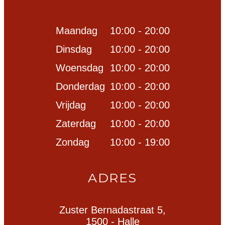
Maandag
10:00 - 20:00
Dinsdag
10:00 - 20:00
Woensdag
10:00 - 20:00
Donderdag
10:00 - 20:00
Vrijdag
10:00 - 20:00
Zaterdag
10:00 - 20:00
Zondag
10:00 - 19:00
ADRES
Zuster Bernadastraat 5,
1500 - Halle