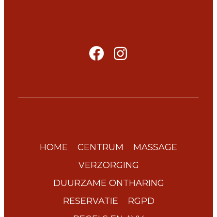
HOME
CENTRUM
MASSAGE
VERZORGING
DUURZAME ONTHARING
RESERVATIE
RGPD