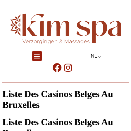
NL
Liste Des Casinos Belges Au
Bruxelles
Liste Des Casinos Belges Au