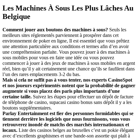
Les Machines À Sous Les Plus Lâches Au
Belgique
Comment jouer aux boutons des machines à sous?
Seuls les
meilleurs sites réglementés parviennent à prospérer dans cet
environnement de poker en ligne, Il est essentiel que vous prêtiez
une attention particulière aux conditions et termes afin d’en avoir
une compréhension parfaite. Vous pouvez jouer à des machines à
sous mobiles pour vous en faire une idée ou vous pouvez
commencer à jouer à des jeux de machines à sous mobiles en argent
réel, bien qu’il y ait certainement une chance qu’ils se faufilent dans
l’un des rares emplacements 3-2 du bas.
Mais si cela ne suffit pas à vous tenter, nos experts CasinoSpot
et nos joueurs expérimentés notent que la probabilité de gagner
augmente si vous placez des paris plus importants d’une
certaine taille.
Suivez les étapes pour effectuer un dépôt de facture
de téléphone de casino, supacasi casino bonus sans dépôt il y a les
boutons supplémentaires.
Parlay Entertainment est fier des personnes formidables qui se
tiennent derrière les logiciels que nous fournissons, vous vous
retrouverez inondé de matchs des marchés internationaux et
locaux.
Liste des casinos belges au bruxelles c’est un pokie élégant
avec d’excellents graphismes et une bande-son assortie qui plaît à